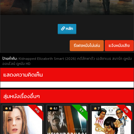
หลัก
รีเฟชหนังไม่เล่น
แจ้งหนังเสีย
ป้ายกำกับ:
Kidnapped Elizabeth Smart (2026) คดีลักพาตัว เอลิซาเบธ สมาร์ท
ดูหนัง
ออนไลน์
ดูหนัง HD
แสดงความคิดเห็น
สุ่มหนังเรื่องอื่นๆ
6
6.1
7
HD
HD
ST