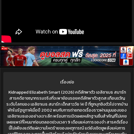
เรื่องย่อ
Kidnapped Elizabeth Smart (2026) คดีลักพาตัว เอลิซาเบธ สมาร์ท
สารคดีอาชญากรรมจริงที่จะพาย้อนรอยคดีลักพาตัวสุดสะเทือนขวัญ
ระดับโลกของ เอลิซาเบธ สมาร์ท เด็กสาววัย 14 ปี ที่ถูกบุกชิงตัวไปจากบ้าน
พักในรัฐยูทาห์เมื่อปี 2002 พบกับการถ่ายทอดเรื่องราวผ่านมุมมองของ
เอลิซาเบธเองอย่างเจาะลึก พร้อมการเปิดเผยหลักฐานชิ้นสำคัญที่ไม่เคย
เผยแพร่ที่ไหนมาก่อนตลอดช่วงเวลา 9 เดือนแห่งการจองจำ สารคดีเรื่อง
นี้ไม่เพียงแต่ตีแผ่ความโหดร้ายของเหตุการณ์ แต่ยังเชิดชูพลังแห่งการ