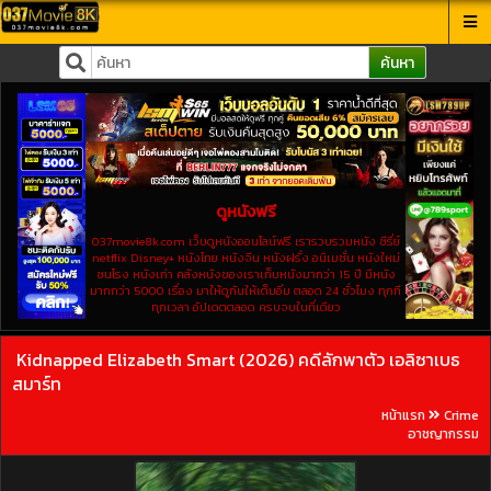
ค้นหา
ดูหนังฟรี
037movie8k.com เว็บดูหนังออนไลน์ฟรี เรารวบรวมหนัง ซีรี่ย์
netflix Disney+ หนังไทย หนังจีน หนังฝรั่ง อนิเมชั่น หนังใหม่
ชนโรง หนังเก่า คลังหนังของเราเก็บหนังมากว่า 15 ปี มีหนัง
มากกว่า 5000 เรื่อง มาให้ดูกันให้เต็มอิ่ม ตลอด 24 ชั่วโมง ทุกที
ทุกเวลา อัปเดตตลอด ครบจบในที่เดียว
Kidnapped Elizabeth Smart (2026) คดีลักพาตัว เอลิซาเบธ
สมาร์ท
หน้าแรก
Crime
อาชญากรรม