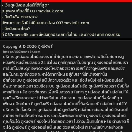
- เว็บดูหนังออนไลน์ที่ดีที่สุด?
สนุกครบต้องที่นี่ 037movie8k.com
- มีหนังอัพเดทล่าสุด?
อัพเดทรวดเร็วมี ไม่มีโฆษณาต้อง 037movie8k.com
- มีหนังเยอะไหม?
ที่ 037movie8k.com มีหนังทุกประเภท ทั้งไทย และต่างประเทศ ครบครัน
Copyright © 2026
ดูหนังฟรี
https://037movie8k.com
บริการดูหนังออนไลน์ของเราทำให้คุณสะดวกสบายเพลิดเพลินไปกับการดู
หนังฟรี หนังใหม่ตลอด 24 ชั่วโมง ทุกที่ทุกเวลาในมือคุณ ดูหนังออนไลน์กับเรา
การันตีไม่มีสะดุด อัพเดตหนังใหม่ตลอดเวลา เรียกได้ว่าดูหนังฟรี แถมยังชัด
และไม่กระตุกอีกด้วย จะหาได้จากที่ไหน อยู่กับเราที่นี่ที่เดียวเท่านั้น
อีกทั้งระบบ ดูหนังออนไลน์ มีความรวดเร็ว และ ยังมี หนังใหม่ หนังออนไลน์
อัพเดทตลอดเวลา รวมถึงระบบ ดูหนังออนไลน์ หรือ ดูหนังฟรีของเรา ยังมีทั้ง
พากค์ไทย หรือ ซาวด์แทรก เพื่อเพิ่มอถรรส ในการดู หนังออนไลน์ หนังใหม่ ให้
ดูหนังฟรีตลอดเวลา ไม่ว่าจะวันไหน ด้วยระบบ ดูหนังออนไลน์ที่พร้อมที่สุด
เพียง คลิกเข้ามา ที่ ดูหนังฟรี หนังออนไลน์ แค่นี้ ก็พร้อมจะมี หนังใหม่ เอาไว้ให้
บริการ อีกทั้งบริการ ดูหนังออนไลน์ ดูหนังฟรี หนังใหม่ หนังออนไลน์ มีระบบที่
สเถียร พร้อมให้บริการอย่างรวดเร็วเพียงแค่คลิก ดูหนังฟรี ดูหนังออนไลน์
คุณก็จะได้ ดูหนังฟรี หนังใหม่ ได้ตลอดเวลา ไม่ว่าจะเป็นคนไทย หรือ ต่างชาติ ก็
จะได้ ดูหนังฟรี ดูหนังออนไลน์ เสมอ ด้วย หนังใหม่ ที่เราเพิ่มเข้ามาอย่างต่อ