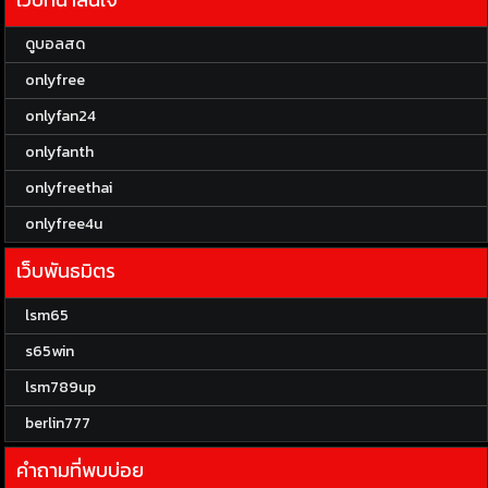
ดูบอลสด
onlyfree
onlyfan24
onlyfanth
onlyfreethai
onlyfree4u
เว็บพันธมิตร
lsm65
s65win
lsm789up
berlin777
คำถามที่พบบ่อย