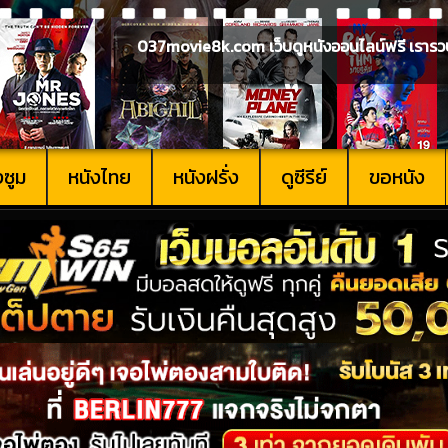
037movie8k.com เว็บดูหนังออนไลน์ฟรี เรารวบรวม
งซูม
หนังไทย
หนังฝรั่ง
ดูซีรีย์
ขอหนัง