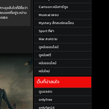
Cartoon หนังการ์ตูน
อุลลึงโดที่มีชื่อว่า
อบเขตที่อยู่ระหว่าง
Musical เพลง
IAN84
Mystery ลึกลบซ่อนเงื่อน
Sport กีฬา
War สงคราม
ดูหนังออนไลน์
ดูหนังฟรี
หนังออนไลน์
หนังใหม่
เว็บที่น่าสนใจ
ดูบอลสด
onlyfree
onlyfan24