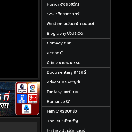
Horror สยองขวัญ
Sci-Fi วิทยาศาสตร์
Western ตะวันตก(คาวบอย)
Biography ชีวประวัติ
Comedy ตลก
Action บู๊
Crime อาชญากรรม
Documentary สารคดี
Adventure ผจญภัย
Fantasy เทพนิยาย
Romance รัก
Family ครอบครัว
Thriller ระทึกขวัญ
History ประวัติศาสตร์