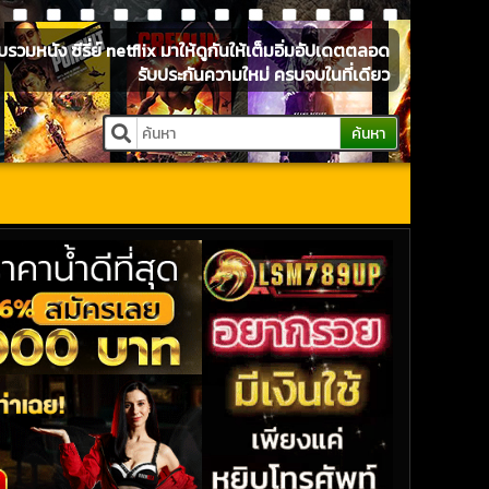
หนัง ซีรี่ย์ netflix มาให้ดูกันให้เต็มอิ่มอัปเดตตลอด
รับประกันความใหม่ ครบจบในที่เดียว
ค้นหา