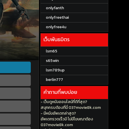
onlyfanth
onlyfreethai
onlyfree4u
เว็บพันธมิตร
lsm65
s65win
lsm789up
berlin777
คำถามที่พบบ่อย
- เว็บดูหนังออนไลน์ที่ดีที่สุด?
สนุกครบต้องที่นี่ 037movie8k.com
- มีหนังอัพเดทล่าสุด?
อัพเดทรวดเร็วมี ไม่มีโฆษณาต้อง
037movie8k.com