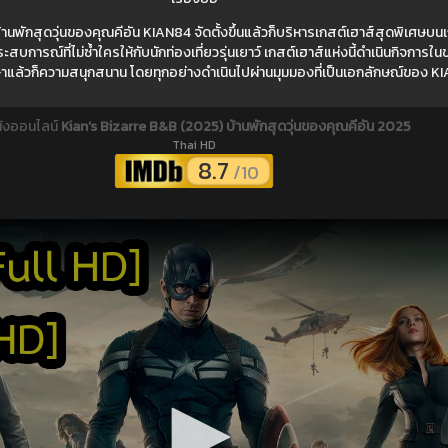
นพักสุดวุ่นของคุณคีอัน KIAN84 จัดตั้งขึ้นแล้วก็บริหารเกสต์เฮาส์สุดพิเศษบนเกาะ
การณ์ที่ไม่ซ้ำใครให้กับนักท่องเที่ยวรุ่นเยาว์ เกสต์เฮาส์แห่งนี้ดำเนินกิจการในข
าแล้วก็ความสนุกสนาน โดยทุกอย่างดำเนินไปผ่านมุมมองที่เป็นเอกลักษณ์ของ K
นังออนไลน์
Kian’s Bizarre B&B (2025) บ้านพักสุดวุ่นของคุณคีอัน 2025
Thai HD
8.7
/10