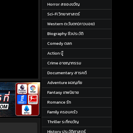
Horror สยองขวัญ
Sci-Fi วิทยาศาสตร์
Western ตะวันตก(คาวบอย)
Biography ชีวประวัติ
Comedy ตลก
Action บู๊
Crime อาชญากรรม
Documentary สารคดี
Adventure ผจญภัย
Fantasy เทพนิยาย
Romance รัก
Family ครอบครัว
Thriller ระทึกขวัญ
History ประวัติศาสตร์