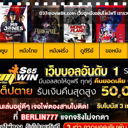
037movie8k.com เว็บดูหนังออนไลน์ฟรี เรารวบรวม
งซูม
หนังไทย
หนังฝรั่ง
ดูซีรีย์
ขอหนัง