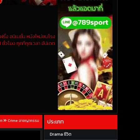
รั่ง อนิเมชั่น หนังใหม่ชนโรง
 ชั่วโมง ทุกทีทุกเวลา อัปเดต
ประเภท
รก
Crime อาชญากรรม
Drama ชีวิต