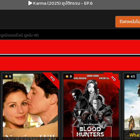
Karma (2025) อุบัติกรรม - EP.6
รีเฟชหนังไม่
ดูหนังออนไลน์
ดูหนัง HD
6
8
4.5
HD
HD
What