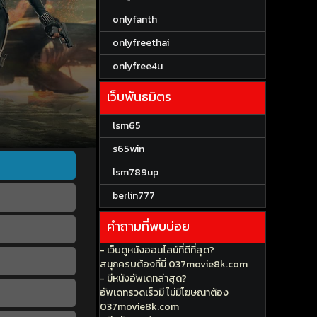
onlyfanth
onlyfreethai
onlyfree4u
เว็บพันธมิตร
lsm65
s65win
lsm789up
berlin777
คำถามที่พบบ่อย
- เว็บดูหนังออนไลน์ที่ดีที่สุด?
สนุกครบต้องที่นี่ 037movie8k.com
- มีหนังอัพเดทล่าสุด?
อัพเดทรวดเร็วมี ไม่มีโฆษณาต้อง
037movie8k.com