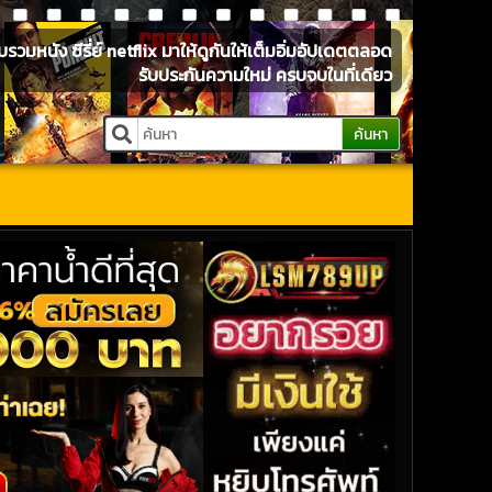
หนัง ซีรี่ย์ netflix มาให้ดูกันให้เต็มอิ่มอัปเดตตลอด
รับประกันความใหม่ ครบจบในที่เดียว
ค้นหา