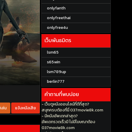
onlyfanth
onlyfreethai
onlyfree4u
เว็บพันธมิตร
lsm65
s65win
lsm789up
berlin777
คำถามที่พบบ่อย
- เว็บดูหนังออนไลน์ที่ดีที่สุด?
เล่น
แจ้งหนังเสีย
สนุกครบต้องที่นี่ 037movie8k.com
- มีหนังอัพเดทล่าสุด?
อัพเดทรวดเร็วมี ไม่มีโฆษณาต้อง
037movie8k.com