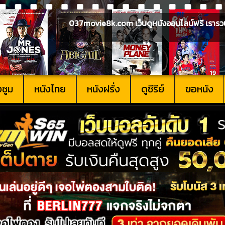
037movie8k.com เว็บดูหนังออนไลน์ฟรี เรารวบรวม
งซูม
หนังไทย
หนังฝรั่ง
ดูซีรีย์
ขอหนัง