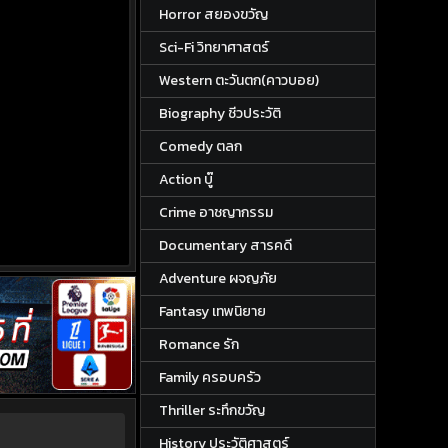
Horror สยองขวัญ
Sci-Fi วิทยาศาสตร์
Western ตะวันตก(คาวบอย)
Biography ชีวประวัติ
Comedy ตลก
Action บู๊
Crime อาชญากรรม
Documentary สารคดี
Adventure ผจญภัย
Fantasy เทพนิยาย
Romance รัก
Family ครอบครัว
Thriller ระทึกขวัญ
History ประวัติศาสตร์