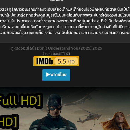
 คู่รักชาวอเมริกันกำลังจะรับเลี้ยงเด็กและก็ท่องเที่ยวพักผ่อนที่อิตาลี นับเป็นโ
ชิกใหม่จะมาถึง ทุกอย่างดูสมบูรณ์แบบเหมือนกับภาพพระจันทร์เต็มดวงในยุโรปที่
งไปรับประทานอาหารค่ำ รถเช่าของพวกเขาติดอยู่ในคูน้ำและก็จำเป็นต้องติดอยู
าสองคนนี้เคยชินกับการถูกตามใจ แต่ว่าเวลานี้พวกเขาอยู่ในต่างถิ่นที่ไม่มีการบ
ความสัมพันธ์ก็วุ่นวายและก็บางทีอาจระเบิดได้ตลอดเวลา ความหวาดกลัวเข้าครอบง
ดูหนังออนไลน์
I Don’t Understand You (2025) 2025
Soundtrack(T) ST
5.5
/10
พากย์ไทย