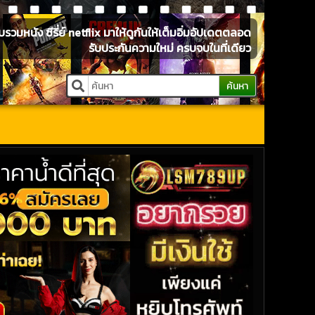
หนัง ซีรี่ย์ netflix มาให้ดูกันให้เต็มอิ่มอัปเดตตลอด
รับประกันความใหม่ ครบจบในที่เดียว
ค้นหา