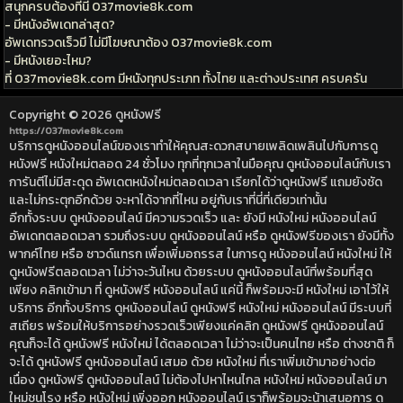
สนุกครบต้องที่นี่ 037movie8k.com
- มีหนังอัพเดทล่าสุด?
อัพเดทรวดเร็วมี ไม่มีโฆษณาต้อง 037movie8k.com
- มีหนังเยอะไหม?
ที่ 037movie8k.com มีหนังทุกประเภท ทั้งไทย และต่างประเทศ ครบครัน
Copyright © 2026
ดูหนังฟรี
https://037movie8k.com
บริการดูหนังออนไลน์ของเราทำให้คุณสะดวกสบายเพลิดเพลินไปกับการดู
หนังฟรี หนังใหม่ตลอด 24 ชั่วโมง ทุกที่ทุกเวลาในมือคุณ ดูหนังออนไลน์กับเรา
การันตีไม่มีสะดุด อัพเดตหนังใหม่ตลอดเวลา เรียกได้ว่าดูหนังฟรี แถมยังชัด
และไม่กระตุกอีกด้วย จะหาได้จากที่ไหน อยู่กับเราที่นี่ที่เดียวเท่านั้น
อีกทั้งระบบ ดูหนังออนไลน์ มีความรวดเร็ว และ ยังมี หนังใหม่ หนังออนไลน์
อัพเดทตลอดเวลา รวมถึงระบบ ดูหนังออนไลน์ หรือ ดูหนังฟรีของเรา ยังมีทั้ง
พากค์ไทย หรือ ซาวด์แทรก เพื่อเพิ่มอถรรส ในการดู หนังออนไลน์ หนังใหม่ ให้
ดูหนังฟรีตลอดเวลา ไม่ว่าจะวันไหน ด้วยระบบ ดูหนังออนไลน์ที่พร้อมที่สุด
เพียง คลิกเข้ามา ที่ ดูหนังฟรี หนังออนไลน์ แค่นี้ ก็พร้อมจะมี หนังใหม่ เอาไว้ให้
บริการ อีกทั้งบริการ ดูหนังออนไลน์ ดูหนังฟรี หนังใหม่ หนังออนไลน์ มีระบบที่
สเถียร พร้อมให้บริการอย่างรวดเร็วเพียงแค่คลิก ดูหนังฟรี ดูหนังออนไลน์
คุณก็จะได้ ดูหนังฟรี หนังใหม่ ได้ตลอดเวลา ไม่ว่าจะเป็นคนไทย หรือ ต่างชาติ ก็
จะได้ ดูหนังฟรี ดูหนังออนไลน์ เสมอ ด้วย หนังใหม่ ที่เราเพิ่มเข้ามาอย่างต่อ
เนื่อง ดูหนังฟรี ดูหนังออนไลน์ ไม่ต้องไปหาไหนไกล หนังใหม่ หนังออนไลน์ มา
ใหม่ชนโรง หรือ หนังใหม่ เพิ่งออก หนังออนไลน์ เราก็พร้อมจะน้าเสนอการ ดู