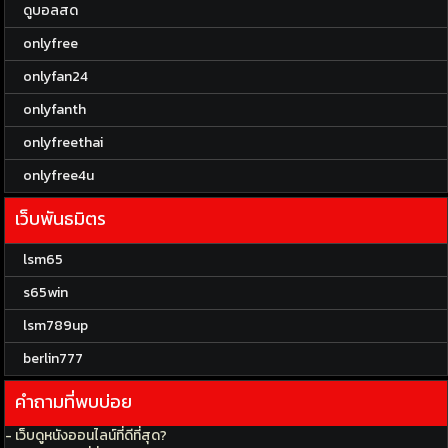
ดูบอลสด
onlyfree
onlyfan24
onlyfanth
onlyfreethai
onlyfree4u
เว็บพันธมิตร
lsm65
s65win
lsm789up
berlin777
คำถามที่พบบ่อย
- เว็บดูหนังออนไลน์ที่ดีที่สุด?