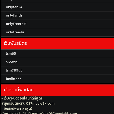
onlyfan24
onlyfanth
onlyfreethai
onlyfree4u
เว็บพันธมิตร
lsm65
s65win
lsm789up
berlin777
คำถามที่พบบ่อย
- เว็บดูหนังออนไลน์ที่ดีที่สุด?
สนุกครบต้องที่นี่ 037movie8k.com
- มีหนังอัพเดทล่าสุด?
อัพเดทรวดเร็วมี ไม่มีโฆษณาต้อง 037movie8k.com