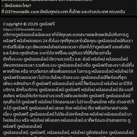
- มีหนังเยอะไหม?
ที่ 037movie8k.com มีหนังทุกประเภท ทั้งไทย และต่างประเทศ ครบครัน
Copyright © 2026
ดูหนังฟรี
https://037movie8k.com
บริการดูหนังออนไลน์ของเราทำให้คุณสะดวกสบายเพลิดเพลินไปกับการดู
หนังฟรี หนังใหม่ตลอด 24 ชั่วโมง ทุกที่ทุกเวลาในมือคุณ ดูหนังออนไลน์กับเรา
การันตีไม่มีสะดุด อัพเดตหนังใหม่ตลอดเวลา เรียกได้ว่าดูหนังฟรี แถมยังชัด
และไม่กระตุกอีกด้วย จะหาได้จากที่ไหน อยู่กับเราที่นี่ที่เดียวเท่านั้น
อีกทั้งระบบ ดูหนังออนไลน์ มีความรวดเร็ว และ ยังมี หนังใหม่ หนังออนไลน์
อัพเดทตลอดเวลา รวมถึงระบบ ดูหนังออนไลน์ หรือ ดูหนังฟรีของเรา ยังมีทั้ง
พากค์ไทย หรือ ซาวด์แทรก เพื่อเพิ่มอถรรส ในการดู หนังออนไลน์ หนังใหม่ ให้
ดูหนังฟรีตลอดเวลา ไม่ว่าจะวันไหน ด้วยระบบ ดูหนังออนไลน์ที่พร้อมที่สุด
เพียง คลิกเข้ามา ที่ ดูหนังฟรี หนังออนไลน์ แค่นี้ ก็พร้อมจะมี หนังใหม่ เอาไว้ให้
บริการ อีกทั้งบริการ ดูหนังออนไลน์ ดูหนังฟรี หนังใหม่ หนังออนไลน์ มีระบบที่
สเถียร พร้อมให้บริการอย่างรวดเร็วเพียงแค่คลิก ดูหนังฟรี ดูหนังออนไลน์
คุณก็จะได้ ดูหนังฟรี หนังใหม่ ได้ตลอดเวลา ไม่ว่าจะเป็นคนไทย หรือ ต่างชาติ ก็
จะได้ ดูหนังฟรี ดูหนังออนไลน์ เสมอ ด้วย หนังใหม่ ที่เราเพิ่มเข้ามาอย่างต่อ
เนื่อง ดูหนังฟรี ดูหนังออนไลน์ ไม่ต้องไปหาไหนไกล หนังใหม่ หนังออนไลน์ มา
ใหม่ชนโรง หรือ หนังใหม่ เพิ่งออก หนังออนไลน์ เราก็พร้อมจะน้าเสนอการ ดู
หนังฟรี ดูหนังออนไลน์
ดูหนังออนไลน์, ดูหนังฟรี, หนังออนไลน์, หนังใหม่ ดูชัดก่อนใคร ดูหนังออนไลน์