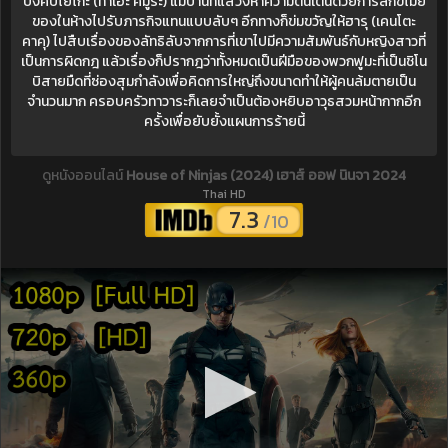
บังคับโยโกะ (ทาเอะ คิมูระ) แม่บ้านที่แสวงหาความตื่นเต้นด้วยการลักขโมย
ของในห้างไปรับภารกิจแทนแบบลับๆ อีกทางก็ข่มขวัญให้ฮารุ (เคนโตะ
คาคุ) ไปสืบเรื่องของลัทธิลับจากการที่เขาไปมีความสัมพันธ์กับหญิงสาวที่
เป็นการผิดกฎ แล้วเรื่องก็ปรากฎว่าทั้งหมดเป็นฝีมือของพวกฟูมะที่เป็นชิโน
บิสายมืดที่ซ่องสุมกำลังเพื่อคิดการใหญ่ถึงขนาดทำให้ผู้คนล้มตายเป็น
จำนวนมาก ครอบครัวทาวาระก็เลยจำเป็นต้องหยิบอาวุธสวมหน้ากากอีก
ครั้งเพื่อยับยั้งแผนการร้ายนี้
ดูหนังออนไลน์
House of Ninjas (2024) เฮาส์ ออฟ นินจา 2024
Thai HD
7.3
/10