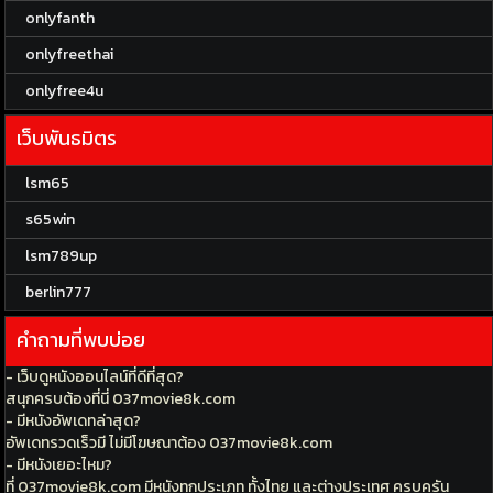
onlyfanth
onlyfreethai
onlyfree4u
เว็บพันธมิตร
lsm65
s65win
lsm789up
berlin777
คำถามที่พบบ่อย
- เว็บดูหนังออนไลน์ที่ดีที่สุด?
สนุกครบต้องที่นี่ 037movie8k.com
- มีหนังอัพเดทล่าสุด?
อัพเดทรวดเร็วมี ไม่มีโฆษณาต้อง 037movie8k.com
- มีหนังเยอะไหม?
ที่ 037movie8k.com มีหนังทุกประเภท ทั้งไทย และต่างประเทศ ครบครัน