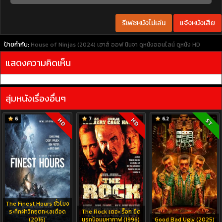
รีเฟชหนังไม่เล่น
แจ้งหนังเสีย
ป้ายกำกับ:
House of Ninjas (2024) เฮาส์ ออฟ นินจา
ดูหนังออนไลน์
ดูหนัง HD
แสดงความคิดเห็น
สุ่มหนังเรื่องอื่นๆ
6
7
6.2
HD
HD
ST
The Finest Hours ชั่วโมง
ระทึกฝ่าวิกฤตทะเลเดือด
The Rock เดอะ ร็อก ยึด
(2016)
นรกป้อมมหากาฬ (1996)
Good Bad Ugly (2025)