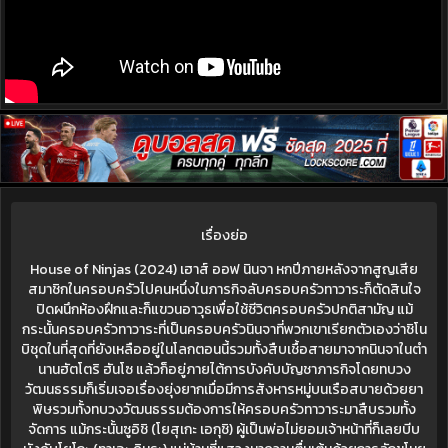
เรื่องย่อ
House of Ninjas (2024) เฮาส์ ออฟ นินจา หกปีภายหลังจากสูญเสีย
สมาชิกในครอบครัวไปคนหนึ่งในภารกิจลับครอบครัวทาวาระก็ตัดสินใจ
ปิดผนึกห้องฝึกและก็แขวนอาวุธเพื่อใช้ชีวิตครอบครัวปกติสามัญ แม้
กระนั้นครอบครัวทาวาระที่เป็นครอบครัวนินจาที่พวกเขาเรียกตัวเองว่าชิโน
บิชุดในที่สุดที่ยังเหลืออยู่ในโลกตอนนี้รวมทั้งสืบเชื้อสายมาจากนินจาในตำ
นานฮัตโตริ ฮันโซ แล้วก็อยู่ภายไต้การบังคับบัญชาภารกิจโดยทบวง
วัฒนธรรมก็เริ่มเจอเรื่องยุ่งยากเมื่อมีการสังหารหมู่บนเรือสบายด้วยยา
พิษรวมทั้งทบวงวัฒนธรรมต้องการให้ครอบครัวทาวาระมาสืบรวมทั้ง
จัดการ แม้กระนั้นซูอิชิ (โยสุเกะ เอกุชิ) ผู้เป็นพ่อไม่ยอมเจ้าหน้าที่ก็เลยบีบ