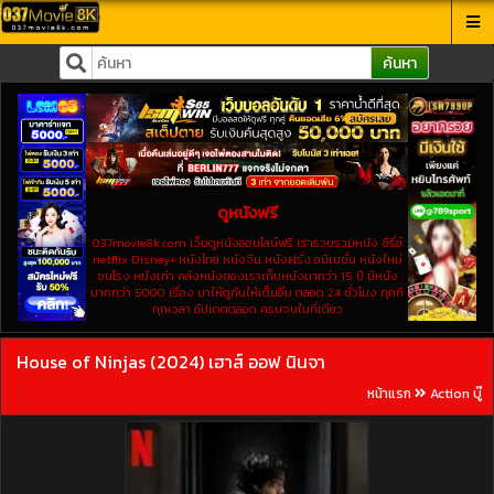
ค้นหา
ดูหนังฟรี
037movie8k.com เว็บดูหนังออนไลน์ฟรี เรารวบรวมหนัง ซีรี่ย์
netflix Disney+ หนังไทย หนังจีน หนังฝรั่ง อนิเมชั่น หนังใหม่
ชนโรง หนังเก่า คลังหนังของเราเก็บหนังมากว่า 15 ปี มีหนัง
มากกว่า 5000 เรื่อง มาให้ดูกันให้เต็มอิ่ม ตลอด 24 ชั่วโมง ทุกที
ทุกเวลา อัปเดตตลอด ครบจบในที่เดียว
House of Ninjas (2024) เฮาส์ ออฟ นินจา
หน้าแรก
Action บู๊