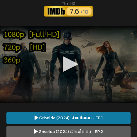
Thai HD
7.6
/10
Griselda (2024) เจ้าแม่โคเคน - EP.1
Griselda (2024) เจ้าแม่โคเคน - EP.2