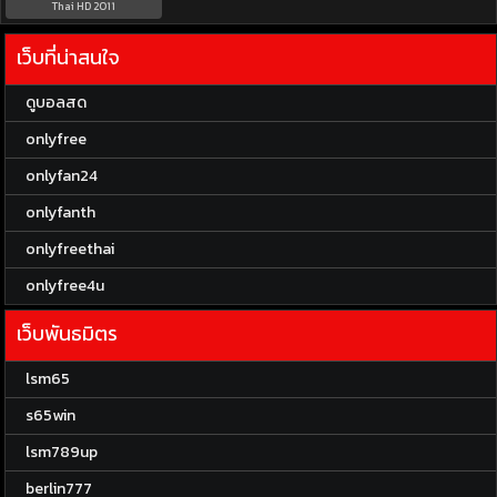
Thai HD 2011
เว็บที่น่าสนใจ
ดูบอลสด
onlyfree
onlyfan24
onlyfanth
onlyfreethai
onlyfree4u
เว็บพันธมิตร
lsm65
s65win
lsm789up
berlin777