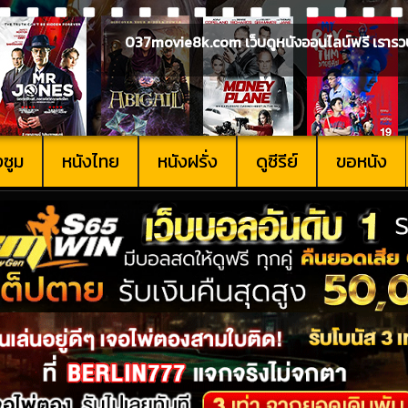
037movie8k.com เว็บดูหนังออนไลน์ฟรี เรารวบรวม
งซูม
หนังไทย
หนังฝรั่ง
ดูซีรีย์
ขอหนัง