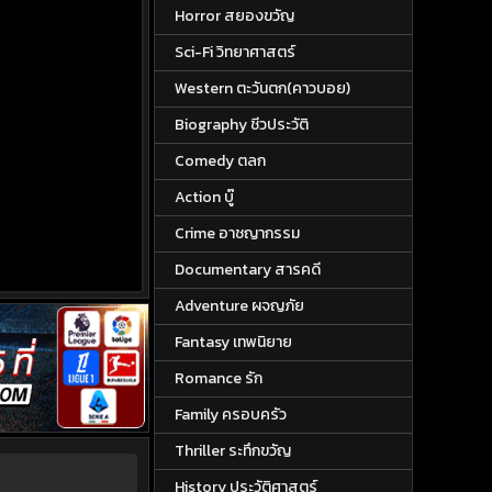
Horror สยองขวัญ
Sci-Fi วิทยาศาสตร์
Western ตะวันตก(คาวบอย)
Biography ชีวประวัติ
Comedy ตลก
Action บู๊
Crime อาชญากรรม
Documentary สารคดี
Adventure ผจญภัย
Fantasy เทพนิยาย
Romance รัก
Family ครอบครัว
Thriller ระทึกขวัญ
History ประวัติศาสตร์