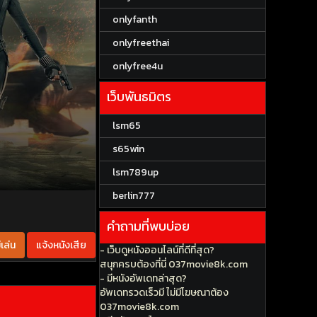
onlyfanth
onlyfreethai
onlyfree4u
เว็บพันธมิตร
lsm65
s65win
lsm789up
berlin777
คำถามที่พบบ่อย
เล่น
แจ้งหนังเสีย
- เว็บดูหนังออนไลน์ที่ดีที่สุด?
สนุกครบต้องที่นี่ 037movie8k.com
- มีหนังอัพเดทล่าสุด?
อัพเดทรวดเร็วมี ไม่มีโฆษณาต้อง
037movie8k.com