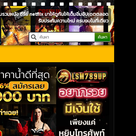
หนัง ซีรี่ย์ netflix มาให้ดูกันให้เต็มอิ่มอัปเดตตลอด
รับประกันความใหม่ ครบจบในที่เดียว
ค้นหา