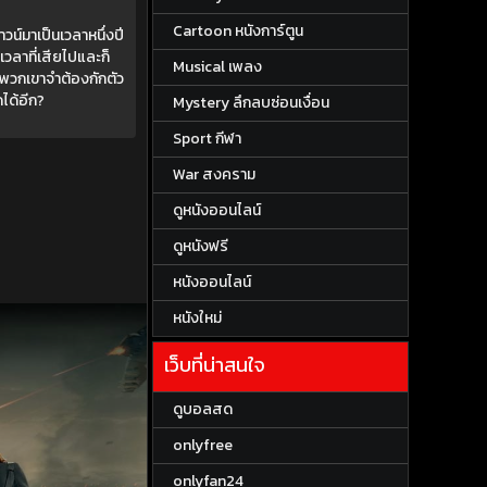
Cartoon หนังการ์ตูน
น์มาเป็นเวลาหนึ่งปี
วลาที่เสียไปและก็
Musical เพลง
้พวกเขาจำต้องกักตัว
ได้อีก?
Mystery ลึกลบซ่อนเงื่อน
Sport กีฬา
War สงคราม
ดูหนังออนไลน์
ดูหนังฟรี
หนังออนไลน์
หนังใหม่
เว็บที่น่าสนใจ
ดูบอลสด
onlyfree
onlyfan24