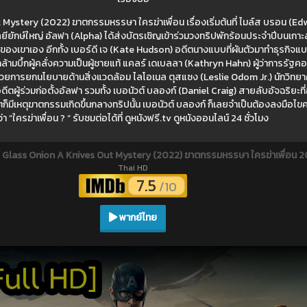
Mystery (2022) ฆาตกรรมหรรษา ใครฆ่าเพื่อน เรื่องเริ่มต้นที่ ไมล์ส บรอน (E
ยียักษ์ใหญ่ อัลฟา (Alpha) ได้ส่งบัตรเชิญเข้าร่วมวงทริปพักร้อนประจำปีบนเกาะส
ั้วของเขาเอง อีกทั้ง เบอร์ดี เจ (Kate Hudson) อดีตนางแบบที่ผันตัวมาทำธุรกิจแบร
ามบึ้กผู้คลั่งความเป็นผู้ชายแท้ แคลร์ เดเบลลา (Kathryn Hahn) ผู้ว่าการรัฐคอน
กด้วยการยกนโยบายด้านสิ่งแวดล้อม ไลโอเนล ตุสแซง (Leslie Odom Jr.) นักวิทย
ตผู้ร่วมก่อตั้งอัลฟา รวมทั้ง เบอนัวต์ บลองก์ (Daniel Craig) สายลับอัจฉริยะที่อ
นจู่ๆก็มีเหตุฆาตกรรมเกิดขึ้นกลางทริปนั้น เบอนัวต์ บลองก์ ก็เลยจำเป็นต้องลงมือไขค
ว่า “ใครฆ่าเพื่อน ? “ รับชมต่อได้ที่ ดูหนังฟรี.tv ดูหนังออนไลน์ 24 ชั่วโมง
์
Glass Onion A Knives Out Mystery (2022) ฆาตกรรมหรรษา ใครฆ่าเพื่อน 
Thai HD
7.5
/10
พากย์ไทย