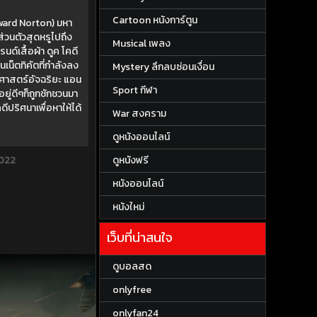
Cartoon หนังการ์ตูน
dward Norton) มหา
่วนตัวสุดหรูไปถึง
Musical เพลง
นด์เสื้อผ้า ดูค โคดี
เน็ตทิคัตที่กำลังลง
Mystery ลึกลบซ่อนเงื่อน
าศาสตร์อัจฉริยะ แอน
Sport กีฬา
ยู่ดีๆก็ถูกชักชวนมา
ดีปริศนาเพื่อหาให้ได้
War สงคราม
ดูหนังออนไลน์
ดูหนังฟรี
2022
หนังออนไลน์
หนังใหม่
เว็บที่น่าสนใจ
ดูบอลสด
onlyfree
onlyfan24