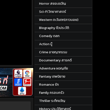
Horror สยองขวัญ
Sci-Fi วิทยาศาสตร์
Western ตะวันตก(คาวบอย)
Biography ชีวประวัติ
Comedy ตลก
Action บู๊
Crime อาชญากรรม
Documentary สารคดี
Adventure ผจญภัย
Fantasy เทพนิยาย
Romance รัก
Family ครอบครัว
Thriller ระทึกขวัญ
History ประวัติศาสตร์