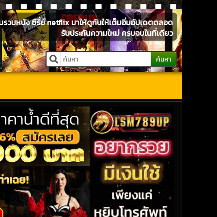
หนัง ซีรี่ย์ netflix มาให้ดูกันให้เต็มอิ่มอัปเดตตลอด
รับประกันความใหม่ ครบจบในที่เดียว
ค้นหา