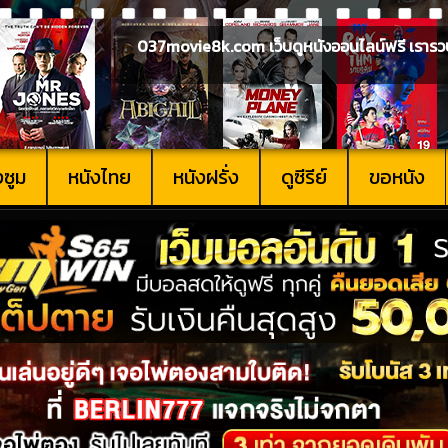
037movie8k.com เว็บดูหนังออนไลน์ฟรี เรารวบรวม
งซูม
หนังไทย
หนังฝรั่ง
ดูซีรีย์
ขอหนัง