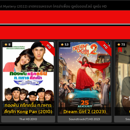
t Mystery (2022) ฆาตกรรมหรรษา ใครฆ่าเพื่อน
ดูหนังออนไลน์
ดูหนัง HD
8
5.3
7.5
HD
HD
กองพัน ครึกครื้น ท.ทหาร
คึกคัก Kong Pan (2010)
Dream Girl 2 (2023)
Thai HD 2010
Soundtrack(T) HD 2023
Sou