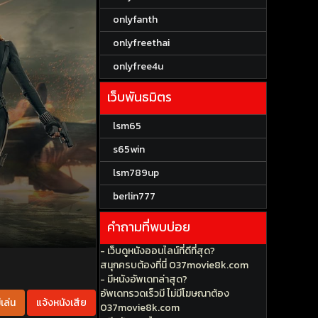
onlyfanth
onlyfreethai
onlyfree4u
เว็บพันธมิตร
lsm65
s65win
lsm789up
berlin777
คำถามที่พบบ่อย
- เว็บดูหนังออนไลน์ที่ดีที่สุด?
สนุกครบต้องที่นี่ 037movie8k.com
- มีหนังอัพเดทล่าสุด?
อัพเดทรวดเร็วมี ไม่มีโฆษณาต้อง
เล่น
แจ้งหนังเสีย
037movie8k.com