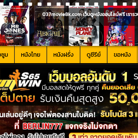
037movie8k.com เว็บดูหนังออนไลน์ฟรี เรารวบรวม
งซูม
หนังไทย
หนังฝรั่ง
ดูซีรีย์
ขอหนัง