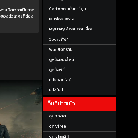
Cartoon หนังการ์ตูน
ระเบิดเวลาเป็นฉาก
งของตัวละครที่ต้อง
Musical เพลง
Mystery ลึกลบซ่อนเงื่อน
Sport กีฬา
War สงคราม
ดูหนังออนไลน์
ดูหนังฟรี
หนังออนไลน์
หนังใหม่
เว็บที่น่าสนใจ
ดูบอลสด
onlyfree
onlyfan24