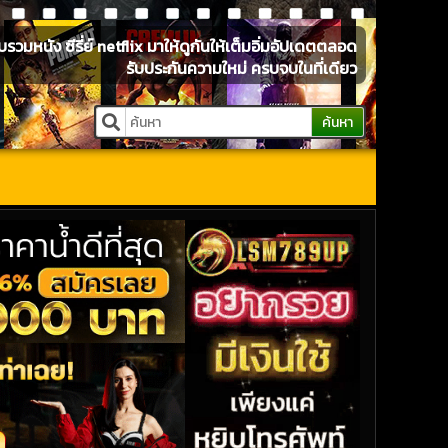
หนัง ซีรี่ย์ netflix มาให้ดูกันให้เต็มอิ่มอัปเดตตลอด
รับประกันความใหม่ ครบจบในที่เดียว
ค้นหา