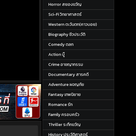
Horror สยองขวัญ
Sci-Fi วิทยาศาสตร์
Western ตะวันตก(คาวบอย)
Biography ชีวประวัติ
Comedy ตลก
Action บู๊
Crime อาชญากรรม
Documentary สารคดี
Adventure ผจญภัย
Fantasy เทพนิยาย
Romance รัก
Family ครอบครัว
Thriller ระทึกขวัญ
History ประวัติศาสตร์