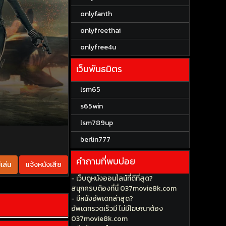
onlyfanth
onlyfreethai
onlyfree4u
เว็บพันธมิตร
lsm65
s65win
lsm789up
berlin777
คำถามที่พบบ่อย
เล่น
แจ้งหนังเสีย
- เว็บดูหนังออนไลน์ที่ดีที่สุด?
สนุกครบต้องที่นี่ 037movie8k.com
- มีหนังอัพเดทล่าสุด?
อัพเดทรวดเร็วมี ไม่มีโฆษณาต้อง
037movie8k.com