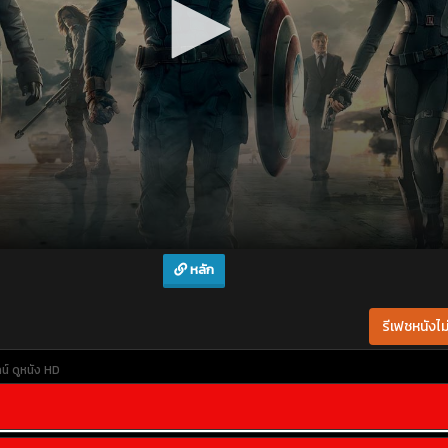
หลัก
รีเฟชหนังไม่
น์
ดูหนัง HD