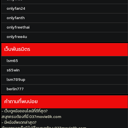
onlyfan24
onlyfanth
onlyfreethai
onlyfree4u
เว็บพันธมิตร
lsm65
s65win
lsm789up
berlin777
คำถามที่พบบ่อย
- เว็บดูหนังออนไลน์ที่ดีที่สุด?
สนุกครบต้องที่นี่ 037movie8k.com
- มีหนังอัพเดทล่าสุด?