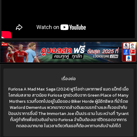
เรื่องย่อ
Furiosa A Mad Max Saga (2024) ฟูริโอซ่า มหากาพย์ แมด แม็กซ์ เมื่อ
โลกล่มสลาย สาวน้อย Furiosa ถูกช่วงชิงจาก Green Place of Many
Mothers รวมทั้งตกไปอยู่ในมือของ Biker Horde ผู้มีอิทธิพล ที่นำโดย
Warlord Dementus พวกเขากวาดล้างดินแดนรกร้างและก็เจอเข้ากับ
ป้อมปราการซึ่งมี The Immortan Joe เป็นประธาน ในระหว่างที่ Tyrant
ทั้งคู่ทำศึกเพื่อช่วงชิงอำนาจ Furiosa จำเป็นต้องเอาชีวิตรอดจากการ
ทดลองมากมาย ในเวลาเดียวกันเธอก็ต้องหาทางกลับบ้านให้ได้