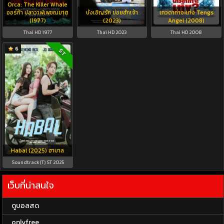
Orca: The Killer Whale
ออร์ก้า ปลาวาฬเพชฌฆาต
บังเอิญรัก ข่อยฮักเจ้า
เทวดาท่าจะเท่ง Tengs
(1977)
(2023)
Angel (2008)
Thai HD 1977
Thai HD 2023
Thai HD 2008
6
ST
Habal (2025) ฮาบาล
Soundtrack(T) ST 2025
เว็บที่น่าสนใจ
ดูบอลสด
onlyfree