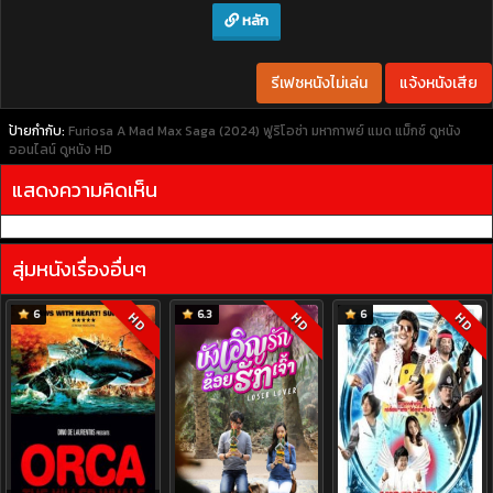
หลัก
รีเฟชหนังไม่เล่น
แจ้งหนังเสีย
ป้ายกำกับ:
Furiosa A Mad Max Saga (2024) ฟูริโอซ่า มหากาพย์ แมด แม็กซ์
ดูหนัง
ออนไลน์
ดูหนัง HD
แสดงความคิดเห็น
สุ่มหนังเรื่องอื่นๆ
6
6.3
6
HD
HD
HD