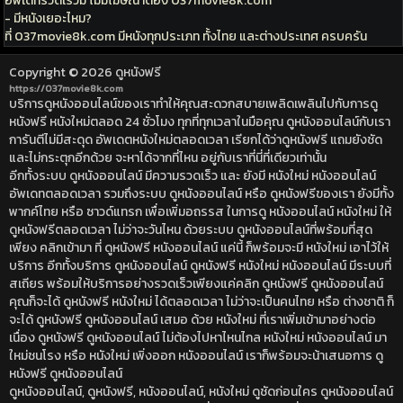
อัพเดทรวดเร็วมี ไม่มีโฆษณาต้อง 037movie8k.com
- มีหนังเยอะไหม?
ที่ 037movie8k.com มีหนังทุกประเภท ทั้งไทย และต่างประเทศ ครบครัน
Copyright © 2026
ดูหนังฟรี
https://037movie8k.com
บริการดูหนังออนไลน์ของเราทำให้คุณสะดวกสบายเพลิดเพลินไปกับการดู
หนังฟรี หนังใหม่ตลอด 24 ชั่วโมง ทุกที่ทุกเวลาในมือคุณ ดูหนังออนไลน์กับเรา
การันตีไม่มีสะดุด อัพเดตหนังใหม่ตลอดเวลา เรียกได้ว่าดูหนังฟรี แถมยังชัด
และไม่กระตุกอีกด้วย จะหาได้จากที่ไหน อยู่กับเราที่นี่ที่เดียวเท่านั้น
อีกทั้งระบบ ดูหนังออนไลน์ มีความรวดเร็ว และ ยังมี หนังใหม่ หนังออนไลน์
อัพเดทตลอดเวลา รวมถึงระบบ ดูหนังออนไลน์ หรือ ดูหนังฟรีของเรา ยังมีทั้ง
พากค์ไทย หรือ ซาวด์แทรก เพื่อเพิ่มอถรรส ในการดู หนังออนไลน์ หนังใหม่ ให้
ดูหนังฟรีตลอดเวลา ไม่ว่าจะวันไหน ด้วยระบบ ดูหนังออนไลน์ที่พร้อมที่สุด
เพียง คลิกเข้ามา ที่ ดูหนังฟรี หนังออนไลน์ แค่นี้ ก็พร้อมจะมี หนังใหม่ เอาไว้ให้
บริการ อีกทั้งบริการ ดูหนังออนไลน์ ดูหนังฟรี หนังใหม่ หนังออนไลน์ มีระบบที่
สเถียร พร้อมให้บริการอย่างรวดเร็วเพียงแค่คลิก ดูหนังฟรี ดูหนังออนไลน์
คุณก็จะได้ ดูหนังฟรี หนังใหม่ ได้ตลอดเวลา ไม่ว่าจะเป็นคนไทย หรือ ต่างชาติ ก็
จะได้ ดูหนังฟรี ดูหนังออนไลน์ เสมอ ด้วย หนังใหม่ ที่เราเพิ่มเข้ามาอย่างต่อ
เนื่อง ดูหนังฟรี ดูหนังออนไลน์ ไม่ต้องไปหาไหนไกล หนังใหม่ หนังออนไลน์ มา
ใหม่ชนโรง หรือ หนังใหม่ เพิ่งออก หนังออนไลน์ เราก็พร้อมจะน้าเสนอการ ดู
หนังฟรี ดูหนังออนไลน์
ดูหนังออนไลน์, ดูหนังฟรี, หนังออนไลน์, หนังใหม่ ดูชัดก่อนใคร ดูหนังออนไลน์