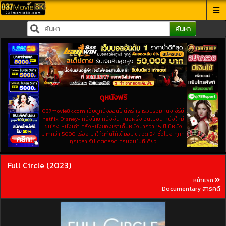
ค้นหา
ดูหนังฟรี
037movie8k.com เว็บดูหนังออนไลน์ฟรี เรารวบรวมหนัง ซีรี่ย์
netflix Disney+ หนังไทย หนังจีน หนังฝรั่ง อนิเมชั่น หนังใหม่
ชนโรง หนังเก่า คลังหนังของเราเก็บหนังมากว่า 15 ปี มีหนัง
มากกว่า 5000 เรื่อง มาให้ดูกันให้เต็มอิ่ม ตลอด 24 ชั่วโมง ทุกที
ทุกเวลา อัปเดตตลอด ครบจบในที่เดียว
Full Circle (2023)
หน้าแรก
Documentary สารคดี