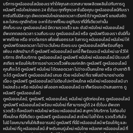
บริการดูหนังออนไลน์ของเราทำให้คุณสะดวกสบายเพลิดเพลินไปกับการดู
หนังฟรี หนังใหม่ตลอด 24 ชั่วโมง ทุกที่ทุกเวลาในมือคุณ ดูหนังออนไลน์กับเรา
การันตีไม่มีสะดุด อัพเดตหนังใหม่ตลอดเวลา เรียกได้ว่าดูหนังฟรี แถมยังชัด
และไม่กระตุกอีกด้วย จะหาได้จากที่ไหน อยู่กับเราที่นี่ที่เดียวเท่านั้น
อีกทั้งระบบ ดูหนังออนไลน์ มีความรวดเร็ว และ ยังมี หนังใหม่ หนังออนไลน์
อัพเดทตลอดเวลา รวมถึงระบบ ดูหนังออนไลน์ หรือ ดูหนังฟรีของเรา ยังมีทั้ง
พากค์ไทย หรือ ซาวด์แทรก เพื่อเพิ่มอถรรส ในการดู หนังออนไลน์ หนังใหม่ ให้
ดูหนังฟรีตลอดเวลา ไม่ว่าจะวันไหน ด้วยระบบ ดูหนังออนไลน์ที่พร้อมที่สุด
เพียง คลิกเข้ามา ที่ ดูหนังฟรี หนังออนไลน์ แค่นี้ ก็พร้อมจะมี หนังใหม่ เอาไว้ให้
บริการ อีกทั้งบริการ ดูหนังออนไลน์ ดูหนังฟรี หนังใหม่ หนังออนไลน์ มีระบบที่
สเถียร พร้อมให้บริการอย่างรวดเร็วเพียงแค่คลิก ดูหนังฟรี ดูหนังออนไลน์
คุณก็จะได้ ดูหนังฟรี หนังใหม่ ได้ตลอดเวลา ไม่ว่าจะเป็นคนไทย หรือ ต่างชาติ ก็
จะได้ ดูหนังฟรี ดูหนังออนไลน์ เสมอ ด้วย หนังใหม่ ที่เราเพิ่มเข้ามาอย่างต่อ
เนื่อง ดูหนังฟรี ดูหนังออนไลน์ ไม่ต้องไปหาไหนไกล หนังใหม่ หนังออนไลน์ มา
ใหม่ชนโรง หรือ หนังใหม่ เพิ่งออก หนังออนไลน์ เราก็พร้อมจะน้าเสนอการ ดู
หนังฟรี ดูหนังออนไลน์
ดูหนังออนไลน์, ดูหนังฟรี, หนังออนไลน์, หนังใหม่ ดูชัดก่อนใคร ดูหนังออนไลน์
ดูหนังฟรี หนังออนไลน์ พร้อม หนังใหม่ ที่สามารถดูได้ 24 ชั่วโมง อัพเดท
รวดเร็ว ทั้งหนังเก่า หนังใหม่ พร้อม หนังออนไลน์ สนุกๆ ให้บริการ ไม่ต้องไป
ที่ไหนไกล ที่นี่ที่เดียว ดูหนังฟรี ดูหนังออนไลน์ สดใหม่ ไม่ซ้ำใคร รวดเร็วทันใจ
ไม่มี โฆษณามาคั่นให้เสียอารมณ์ ดูหนังฟรี ที่นี่มี หนังออนไลน์ พร้อมให้ดู และ
หนังใหม่ ที่ดู หนังออนไลน์ สำหรับคนรุ่นใหม่ หนังไทย หนังเทศ หนังออนไลน์ ที่