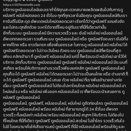
https://037movie8k.com
บริการดูหนังออนไลน์ของเราทำให้คุณสะดวกสบายเพลิดเพลินไปกับการดู
หนังฟรี หนังใหม่ตลอด 24 ชั่วโมง ทุกที่ทุกเวลาในมือคุณ ดูหนังออนไลน์กับเรา
การันตีไม่มีสะดุด อัพเดตหนังใหม่ตลอดเวลา เรียกได้ว่าดูหนังฟรี แถมยังชัด
และไม่กระตุกอีกด้วย จะหาได้จากที่ไหน อยู่กับเราที่นี่ที่เดียวเท่านั้น
อีกทั้งระบบ ดูหนังออนไลน์ มีความรวดเร็ว และ ยังมี หนังใหม่ หนังออนไลน์
อัพเดทตลอดเวลา รวมถึงระบบ ดูหนังออนไลน์ หรือ ดูหนังฟรีของเรา ยังมีทั้ง
พากค์ไทย หรือ ซาวด์แทรก เพื่อเพิ่มอถรรส ในการดู หนังออนไลน์ หนังใหม่ ให้
ดูหนังฟรีตลอดเวลา ไม่ว่าจะวันไหน ด้วยระบบ ดูหนังออนไลน์ที่พร้อมที่สุด
เพียง คลิกเข้ามา ที่ ดูหนังฟรี หนังออนไลน์ แค่นี้ ก็พร้อมจะมี หนังใหม่ เอาไว้ให้
บริการ อีกทั้งบริการ ดูหนังออนไลน์ ดูหนังฟรี หนังใหม่ หนังออนไลน์ มีระบบที่
สเถียร พร้อมให้บริการอย่างรวดเร็วเพียงแค่คลิก ดูหนังฟรี ดูหนังออนไลน์
คุณก็จะได้ ดูหนังฟรี หนังใหม่ ได้ตลอดเวลา ไม่ว่าจะเป็นคนไทย หรือ ต่างชาติ ก็
จะได้ ดูหนังฟรี ดูหนังออนไลน์ เสมอ ด้วย หนังใหม่ ที่เราเพิ่มเข้ามาอย่างต่อ
เนื่อง ดูหนังฟรี ดูหนังออนไลน์ ไม่ต้องไปหาไหนไกล หนังใหม่ หนังออนไลน์ มา
ใหม่ชนโรง หรือ หนังใหม่ เพิ่งออก หนังออนไลน์ เราก็พร้อมจะน้าเสนอการ ดู
หนังฟรี ดูหนังออนไลน์
ดูหนังออนไลน์, ดูหนังฟรี, หนังออนไลน์, หนังใหม่ ดูชัดก่อนใคร ดูหนังออนไลน์
ดูหนังฟรี หนังออนไลน์ พร้อม หนังใหม่ ที่สามารถดูได้ 24 ชั่วโมง อัพเดท
รวดเร็ว ทั้งหนังเก่า หนังใหม่ พร้อม หนังออนไลน์ สนุกๆ ให้บริการ ไม่ต้องไป
ที่ไหนไกล ที่นี่ที่เดียว ดูหนังฟรี ดูหนังออนไลน์ สดใหม่ ไม่ซ้ำใคร รวดเร็วทันใจ
ไม่มี โฆษณามาคั่นให้เสียอารมณ์ ดูหนังฟรี ที่นี่มี หนังออนไลน์ พร้อมให้ดู และ