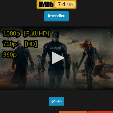
7.4
/10
พากย์ไทย
หลัก