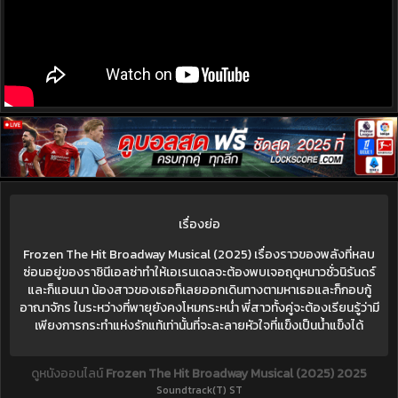
เรื่องย่อ
Frozen The Hit Broadway Musical (2025) เรื่องราวของพลังที่หลบ
ซ่อนอยู่ของราชินีเอลซ่าทำให้เอเรนเดลจะต้องพบเจอฤดูหนาวชั่วนิรันดร์
และก็แอนนา น้องสาวของเธอก็เลยออกเดินทางตามหาเธอและก็กอบกู้
อาณาจักร ในระหว่างที่พายุยังคงโหมกระหน่ำ พี่สาวทั้งคู่จะต้องเรียนรู้ว่ามี
เพียงการกระทำแห่งรักแท้เท่านั้นที่จะละลายหัวใจที่แข็งเป็นน้ำแข็งได้
ดูหนังออนไลน์
Frozen The Hit Broadway Musical (2025) 2025
Soundtrack(T) ST