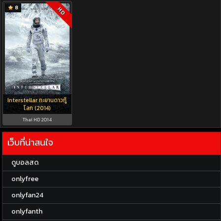
8
HD
Interstellar ทะยานดาวกู้
โลก (2014)
Thai HD 2014
เว็บที่น่าสนใจ
ดูบอลสด
onlyfree
onlyfan24
onlyfanth