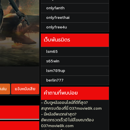
onlyfanth
onlyfreethai
onlyfree4u
เว็บพันธมิตร
lsm65
s65win
lsm789up
berlin777
เล่น
แจ้งหนังเสีย
คำถามที่พบบ่อย
- เว็บดูหนังออนไลน์ที่ดีที่สุด?
สนุกครบต้องที่นี่ 037movie8k.com
- มีหนังอัพเดทล่าสุด?
อัพเดทรวดเร็วมี ไม่มีโฆษณาต้อง
037movie8k.com