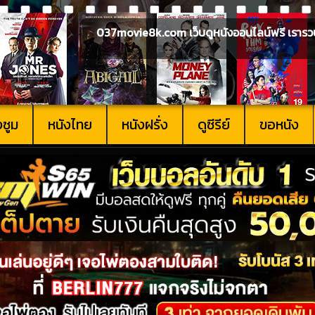
037movie8k.com เว็บดูหนังออนไลน์ฟรี เรารวบรวม
งซูม
หนังไทย
หนังฝรั่ง
ดูซีรีย์
ขอหนัง