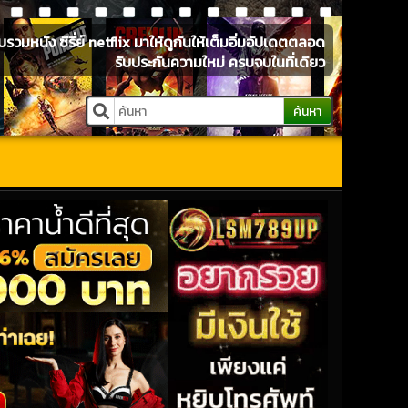
หนัง ซีรี่ย์ netflix มาให้ดูกันให้เต็มอิ่มอัปเดตตลอด
รับประกันความใหม่ ครบจบในที่เดียว
ค้นหา