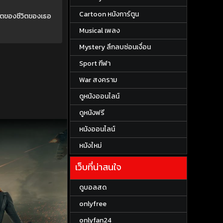
Cartoon หนังการ์ตูน
ีตของชีวิตของเธอ
Musical เพลง
Mystery ลึกลบซ่อนเงื่อน
Sport กีฬา
War สงคราม
ดูหนังออนไลน์
ดูหนังฟรี
หนังออนไลน์
หนังใหม่
เว็บที่น่าสนใจ
ดูบอลสด
onlyfree
onlyfan24