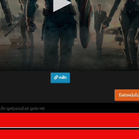
หลัก
รีเฟชหนังไม่
บ็ค
ดูหนังออนไลน์
ดูหนัง HD