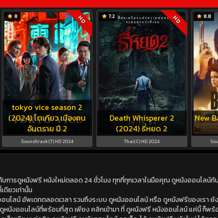
8
7.2
8.8
HD
HD
tokyo vice season 2
(2024) โตเกียว เมืองคน
Death Whisperer 2
New Ba
อันตราย ปี 2
(2024) ธี่หยด 2
Soundtrack(T) HD 2024
Thai(C) HD 2024
Sou
ดูหนังฟรี หนังใหม่ตลอด 24 ชั่วโมง ทุกที่ทุกเวลาในมือคุณ ดูหนังออนไลน์กับเร
เดียวเท่านั้น
ังออนไลน์ อัพเดทตลอดเวลา รวมถึงระบบ ดูหนังออนไลน์ หรือ ดูหนังฟรีของเรา ยังม
นังออนไลน์ที่พร้อมที่สุด เพียง คลิกเข้ามา ที่ ดูหนังฟรี หนังออนไลน์ แค่นี้ ก็พร้อ