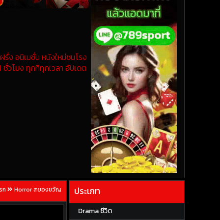
รั่ง อนิเมชั่น หนังใหม่ชนโรง
 ชั่วโมง ทุกทีทุกเวลา อัปเดต
ประเภท
แรก
Horror สยองขวัญ
Drama ชีวิต