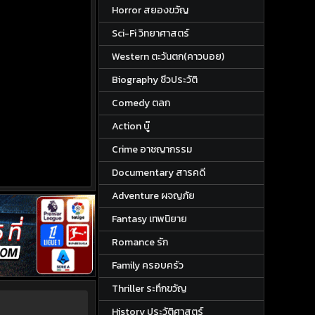
Horror สยองขวัญ
Sci-Fi วิทยาศาสตร์
Western ตะวันตก(คาวบอย)
Biography ชีวประวัติ
Comedy ตลก
Action บู๊
Crime อาชญากรรม
Documentary สารคดี
Adventure ผจญภัย
Fantasy เทพนิยาย
Romance รัก
Family ครอบครัว
Thriller ระทึกขวัญ
History ประวัติศาสตร์