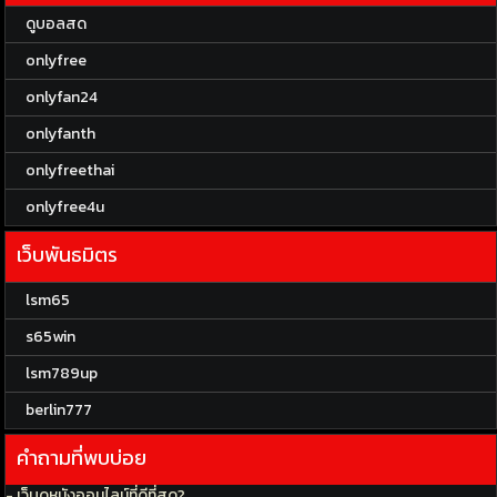
ดูบอลสด
onlyfree
onlyfan24
onlyfanth
onlyfreethai
onlyfree4u
เว็บพันธมิตร
lsm65
s65win
lsm789up
berlin777
คำถามที่พบบ่อย
- เว็บดูหนังออนไลน์ที่ดีที่สุด?