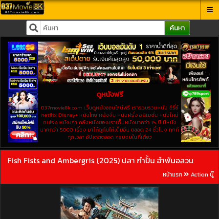
ค้นหา
ดูหนังฟรี
037movie8k.com เว็บดูหนังออนไลน์ฟรี เรารวบรวมหนัง ซีรี่ย์
netflix Disney+ หนังไทย หนังจีน หนังฝรั่ง อนิเมชั่น หนังใหม่
ชนโรง หนังเก่า คลังหนังของเราเก็บหนังมากว่า 15 ปี มีหนัง
มากกว่า 5000 เรื่อง มาให้ดูกันให้เต็มอิ่ม ตลอด 24 ชั่วโมง ทุกที
ทุกเวลา อัปเดตตลอด ครบจบในที่เดียว
Fish Fists and Ambergris (2025) ปลา กำปั้น อำพันอลวน
หน้าแรก
Action บู๊