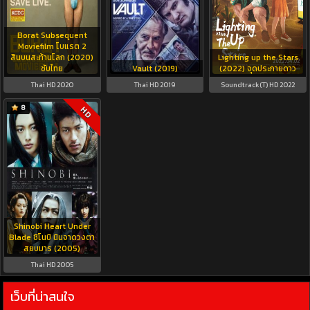
Borat Subsequent
Moviefilm โบแรต 2
สินบนสะท้านโลก (2020)
Lighting up the Stars
ซับไทย
Vault (2019)
(2022) จุดประกายดาว
Thai HD 2020
Thai HD 2019
Soundtrack(T) HD 2022
8
HD
Shinobi Heart Under
Blade ชิโนบิ นินจาดวงตา
สยบมาร (2005)
Thai HD 2005
เว็บที่น่าสนใจ