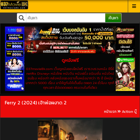
ค้นหา
ดูหนังฟรี
037movie8k.com เว็บดูหนังออนไลน์ฟรี เรารวบรวมหนัง ซีรี่ย์
netflix Disney+ หนังไทย หนังจีน หนังฝรั่ง อนิเมชั่น หนังใหม่
ชนโรง หนังเก่า คลังหนังของเราเก็บหนังมากว่า 15 ปี มีหนัง
มากกว่า 5000 เรื่อง มาให้ดูกันให้เต็มอิ่ม ตลอด 24 ชั่วโมง ทุกที
ทุกเวลา อัปเดตตลอด ครบจบในที่เดียว
Ferry 2 (2024) เจ้าพ่อผงาด 2
หน้าแรก
Action บู๊