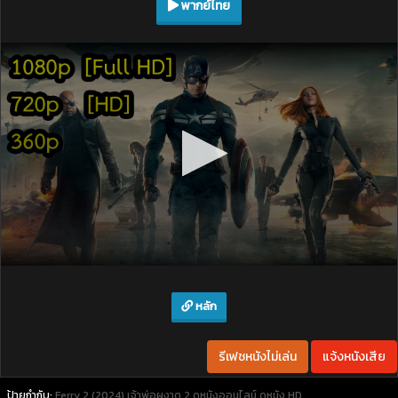
พากย์ไทย
หลัก
รีเฟชหนังไม่เล่น
แจ้งหนังเสีย
ป้ายกำกับ:
Ferry 2 (2024) เจ้าพ่อผงาด 2
ดูหนังออนไลน์
ดูหนัง HD