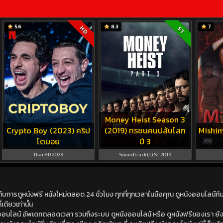
5.6
8.3
7
HD
ST
Money Heist Season 3
Crypto Boy (2023) คริป
(2019) ทรชนคนปล้นโลก
Mishim
โตบอย
ปี 3
Thai HD 2023
Soundtrack(T) ST 2019
ดูหนังฟรี หนังใหม่ตลอด 24 ชั่วโมง ทุกที่ทุกเวลาในมือคุณ ดูหนังออนไลน์กับเร
เดียวเท่านั้น
ังออนไลน์ อัพเดทตลอดเวลา รวมถึงระบบ ดูหนังออนไลน์ หรือ ดูหนังฟรีของเรา ยังม