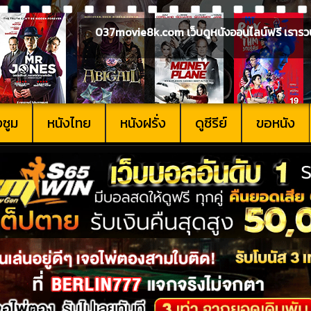
037movie8k.com เว็บดูหนังออนไลน์ฟรี เรารวบรวม
งซูม
หนังไทย
หนังฝรั่ง
ดูซีรีย์
ขอหนัง