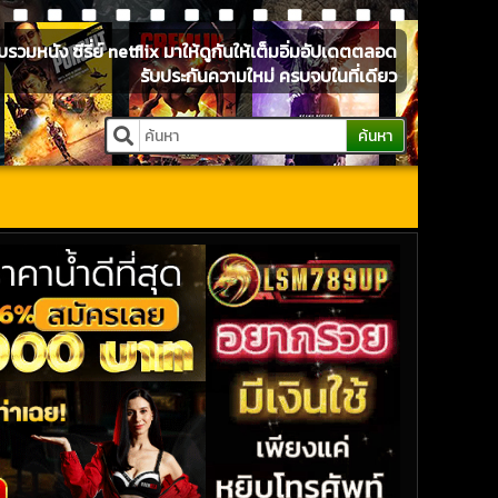
หนัง ซีรี่ย์ netflix มาให้ดูกันให้เต็มอิ่มอัปเดตตลอด
รับประกันความใหม่ ครบจบในที่เดียว
ค้นหา