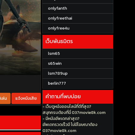
onlyfanth
onlyfreethai
onlyfree4u
เว็บพันธมิตร
lsm65
s65win
lsm789up
berlin777
คำถามที่พบบ่อย
เล่น
แจ้งหนังเสีย
- เว็บดูหนังออนไลน์ที่ดีที่สุด?
สนุกครบต้องที่นี่ 037movie8k.com
- มีหนังอัพเดทล่าสุด?
อัพเดทรวดเร็วมี ไม่มีโฆษณาต้อง
037movie8k.com