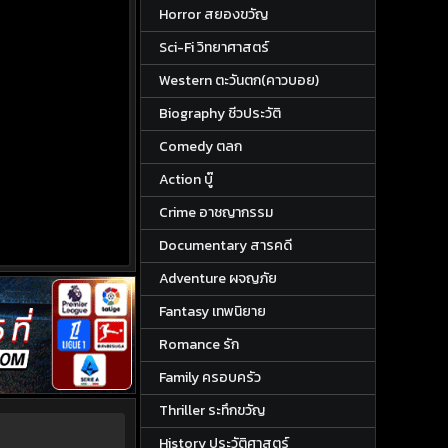
Horror สยองขวัญ
Sci-Fi วิทยาศาสตร์
Western ตะวันตก(คาวบอย)
Biography ชีวประวัติ
Comedy ตลก
Action บู๊
Crime อาชญากรรม
Documentary สารคดี
Adventure ผจญภัย
Fantasy เทพนิยาย
Romance รัก
Family ครอบครัว
Thriller ระทึกขวัญ
History ประวัติศาสตร์