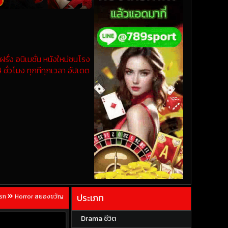
รั่ง อนิเมชั่น หนังใหม่ชนโรง
 ชั่วโมง ทุกทีทุกเวลา อัปเดต
ประเภท
แรก
Horror สยองขวัญ
Drama ชีวิต