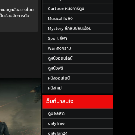
Cartoon หนังการ์ตูน
พวกเธอถูกขัดขวางโดย
ป็นต้องจัดการกับ
Musical เพลง
Mystery ลึกลบซ่อนเงื่อน
Sport กีฬา
War สงคราม
ดูหนังออนไลน์
ดูหนังฟรี
หนังออนไลน์
หนังใหม่
เว็บที่น่าสนใจ
ดูบอลสด
onlyfree
onlyfan24