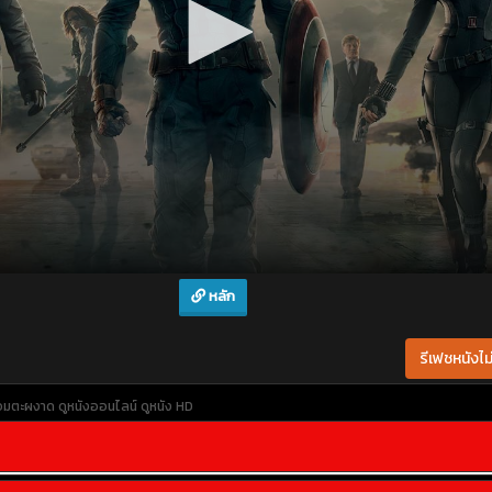
หลัก
รีเฟชหนังไม่
ีอมตะผงาด
ดูหนังออนไลน์
ดูหนัง HD