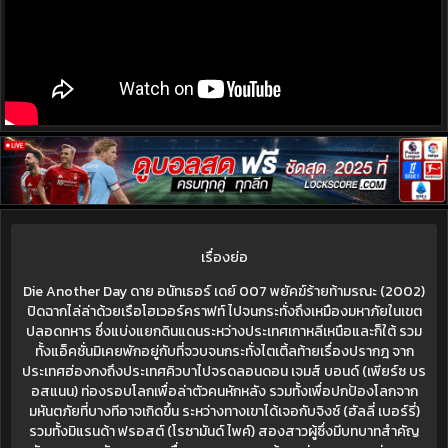
เรื่องย่อ
Die Another Day ดาย อนัทเธอร์ เดย์ 007 พยัคฆ์ร้ายท้ามรณะ (2002)
ปิดฉากไล่ล่าด้วยเรือโฮเวอร์คราฟท์ ไปจนกระทั่งถึงเหมืองมหาภัยในเขต
ปลอดทหาร ซึ่งแบ่งแยกดินแดนระหว่างประเทศเกาหลีเหนือและก็ใต้ รวม
ทั้งแอ็คชั่นมิเคยพักอยู่กับที่จวบจนกระทั่งไตเติ้ลท้ายเรื่องปรากฎ จาก
ประเทศฮ่องกงถึงประเทศคิวบาไปจรดลอนดอน เจมส์ บอนด์ (เพียร์ซ บร
อสแนน) ท่องรอบโลกเพื่อล่าตัวคนหักหลัง รวมทั้งเพื่อปกป้องโลกจาก
มหันตภัยที่บางทีอาจเกิดขึ้น ระหว่างทางเขาได้เจอกับจิงซ์ (ฮัลลี่ เบอร์รี่)
รวมทั้งมิแรนด้า ฟรอสต์ (โรซามันด์ ไพค์) สองสาวผู้ซึ่งมีบทบาทสำคัญ