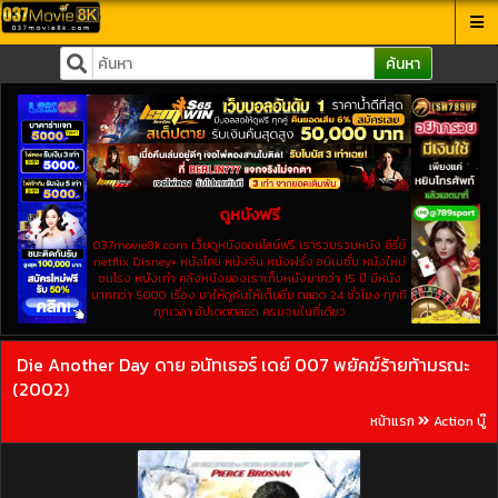
ค้นหา
ดูหนังฟรี
037movie8k.com เว็บดูหนังออนไลน์ฟรี เรารวบรวมหนัง ซีรี่ย์
netflix Disney+ หนังไทย หนังจีน หนังฝรั่ง อนิเมชั่น หนังใหม่
ชนโรง หนังเก่า คลังหนังของเราเก็บหนังมากว่า 15 ปี มีหนัง
มากกว่า 5000 เรื่อง มาให้ดูกันให้เต็มอิ่ม ตลอด 24 ชั่วโมง ทุกที
ทุกเวลา อัปเดตตลอด ครบจบในที่เดียว
Die Another Day ดาย อนัทเธอร์ เดย์ 007 พยัคฆ์ร้ายท้ามรณะ
(2002)
หน้าแรก
Action บู๊