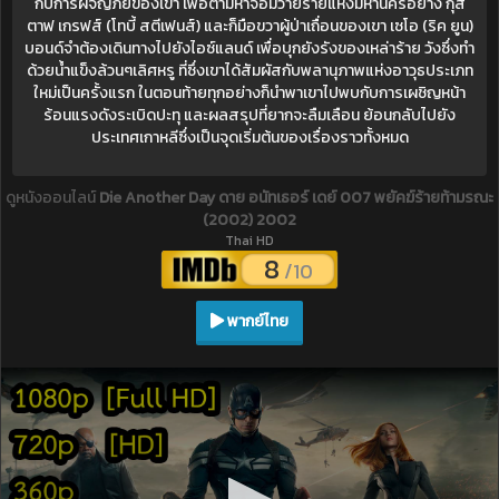
กับการผจญภัยของเขา เพื่อตามหาจอมวายร้ายแห่งมหานครอย่าง กุส
ตาฟ เกรฟส์ (โทบี้ สตีเฟนส์) และก็มือขวาผู้ป่าเถื่อนของเขา เซโอ (ริค ยูน)
บอนด์จำต้องเดินทางไปยังไอซ์แลนด์ เพื่อบุกยังรังของเหล่าร้าย วังซึ่งทำ
ด้วยน้ำแข็งล้วนๆเลิศหรู ที่ซึ่งเขาได้สัมผัสกับพลานุภาพแห่งอาวุธประเภท
ใหม่เป็นครั้งแรก ในตอนท้ายทุกอย่างก็นำพาเขาไปพบกับการเผชิญหน้า
ร้อนแรงดังระเบิดปะทุ และผลสรุปที่ยากจะลืมเลือน ย้อนกลับไปยัง
ประเทศเกาหลีซึ่งเป็นจุดเริ่มต้นของเรื่องราวทั้งหมด
ดูหนังออนไลน์
Die Another Day ดาย อนัทเธอร์ เดย์ 007 พยัคฆ์ร้ายท้ามรณะ
(2002) 2002
Thai HD
8
/10
พากย์ไทย