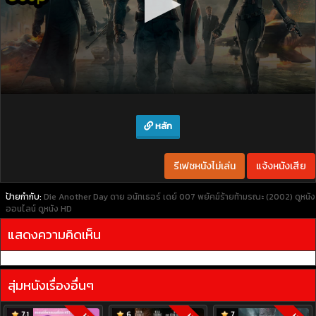
หลัก
รีเฟชหนังไม่เล่น
แจ้งหนังเสีย
ป้ายกำกับ:
Die Another Day ดาย อนัทเธอร์ เดย์ 007 พยัคฆ์ร้ายท้ามรณะ (2002)
ดูหนัง
ออนไลน์
ดูหนัง HD
แสดงความคิดเห็น
สุ่มหนังเรื่องอื่นๆ
7.1
6
7