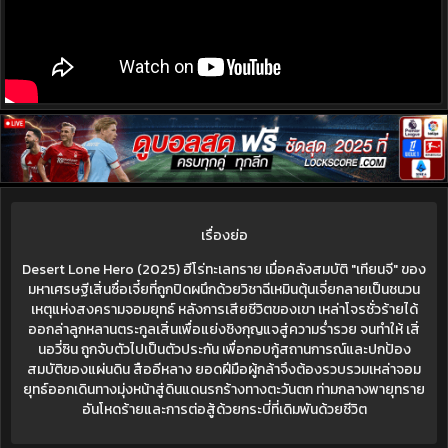
เรื่องย่อ
Desert Lone Hero (2025) ฮีโร่ทะเลทราย เมื่อคลังสมบัติ "เทียนจี" ของ
มหาเศรษฐีเสิ่นซื่อเจี๋ยที่ถูกปิดผนึกด้วยวิชาฉีเหมินตุ้นเจี่ยกลายเป็นชนวน
เหตุแห่งสงครามจอมยุทธ์ หลังการเสียชีวิตของเขา เหล่าโจรชั่วร้ายได้
ออกล่าลูกหลานตระกูลเสิ่นเพื่อแย่งชิงกุญแจสู่ความร่ำรวย จนทำให้ เสิ่
นอวี่ซิน ถูกจับตัวไปเป็นตัวประกัน เพื่อกอบกู้สถานการณ์และปกป้อง
สมบัติของแผ่นดิน สืออีหลาง ยอดฝีมือผู้กล้าจึงต้องรวบรวมเหล่าจอม
ยุทธ์ออกเดินทางมุ่งหน้าสู่ดินแดนรกร้างทางตะวันตก ท่ามกลางพายุทราย
อันโหดร้ายและการต่อสู้ด้วยกระบี่ที่เดิมพันด้วยชีวิต