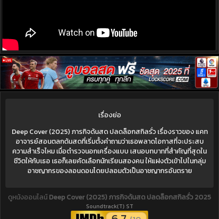
เรื่องย่อ
Deep Cover (2025) ภารกิจด้นสด ปลดล็อกสกิลรั่ว เรื่องราวของ แคท
อาจารย์สอนตลกด้นสดที่เริ่มตั้งคำถามว่าเธอพลาดโอกาสที่จะประสบ
ความสำเร็จไหม เมื่อตำรวจนอกเครื่องแบบ เสนอบทบาทที่สำคัญที่สุดใน
ชีวิตให้กับเธอ เธอก็เลยคัดเลือกนักเรียนสองคน ให้แฝงตัวเข้าไปในกลุ่ม
อาชญากรของลอนดอนโดยปลอมตัวเป็นอาชญากรอันตราย
ดูหนังออนไลน์
Deep Cover (2025) ภารกิจด้นสด ปลดล็อกสกิลรั่ว 2025
Soundtrack(T) ST
6.7