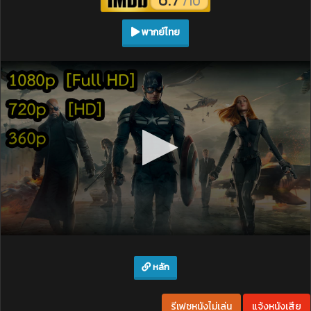
/10
พากย์ไทย
หลัก
รีเฟชหนังไม่เล่น
แจ้งหนังเสีย