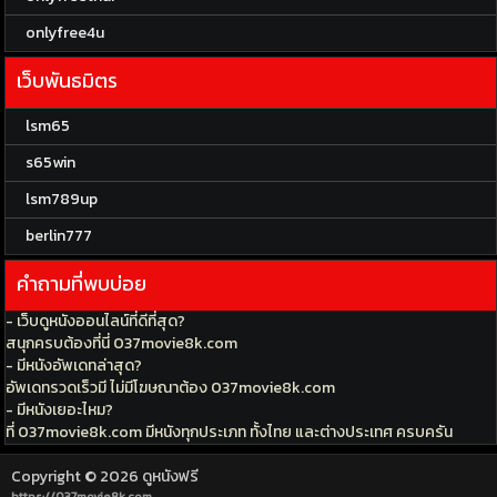
onlyfree4u
เว็บพันธมิตร
lsm65
s65win
lsm789up
berlin777
คำถามที่พบบ่อย
- เว็บดูหนังออนไลน์ที่ดีที่สุด?
สนุกครบต้องที่นี่ 037movie8k.com
- มีหนังอัพเดทล่าสุด?
อัพเดทรวดเร็วมี ไม่มีโฆษณาต้อง 037movie8k.com
- มีหนังเยอะไหม?
ที่ 037movie8k.com มีหนังทุกประเภท ทั้งไทย และต่างประเทศ ครบครัน
Copyright © 2026
ดูหนังฟรี
https://037movie8k.com