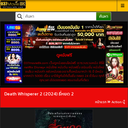
ค้นหา
ดูหนังฟรี
037movie8k.com เว็บดูหนังออนไลน์ฟรี เรารวบรวมหนัง ซีรี่ย์
netflix Disney+ หนังไทย หนังจีน หนังฝรั่ง อนิเมชั่น หนังใหม่
ชนโรง หนังเก่า คลังหนังของเราเก็บหนังมากว่า 15 ปี มีหนัง
มากกว่า 5000 เรื่อง มาให้ดูกันให้เต็มอิ่ม ตลอด 24 ชั่วโมง ทุกที
ทุกเวลา อัปเดตตลอด ครบจบในที่เดียว
Death Whisperer 2 (2024) ธี่หยด 2
หน้าแรก
Action บู๊