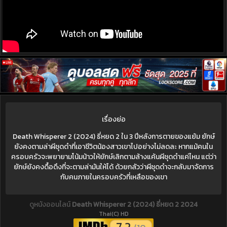
เรื่องย่อ
Death Whisperer 2 (2024) ธี่หยด 2 ใน 3 ปีหลังการตายของแย้ม ยักษ์
ยังคงตามล่าผีชุดดําที่เอาชีวิตน้องสาวเขาไปอย่างไม่ลดละ หากแม้คนใน
ครอบครัวจะพยายามโน้มน้าวให้ยักษ์เลิกตามล้างแค้นผีชุดดําแค่ไหน แต่ว่า
ยักษ์ยังคงดื้อดึงที่จะตามล่ามันให้ได้ ด้วยกลัวว่าผีชุดดำจะกลับมาจัดการ
กับคนภายในครอบครัวที่เหลือของเขา
ดูหนังออนไลน์
Death Whisperer 2 (2024) ธี่หยด 2 2024
Thai(C) HD
7.2