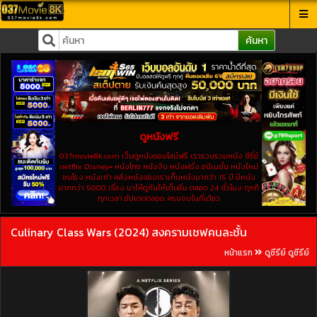
ค้นหา
ดูหนังฟรี
037movie8k.com เว็บดูหนังออนไลน์ฟรี เรารวบรวมหนัง ซีรี่ย์
netflix Disney+ หนังไทย หนังจีน หนังฝรั่ง อนิเมชั่น หนังใหม่
ชนโรง หนังเก่า คลังหนังของเราเก็บหนังมากว่า 15 ปี มีหนัง
มากกว่า 5000 เรื่อง มาให้ดูกันให้เต็มอิ่ม ตลอด 24 ชั่วโมง ทุกที
ทุกเวลา อัปเดตตลอด ครบจบในที่เดียว
Culinary Class Wars (2024) สงครามเชฟคนละชั้น
หน้าแรก
ดูซีรีย์ ดูซีรีย์