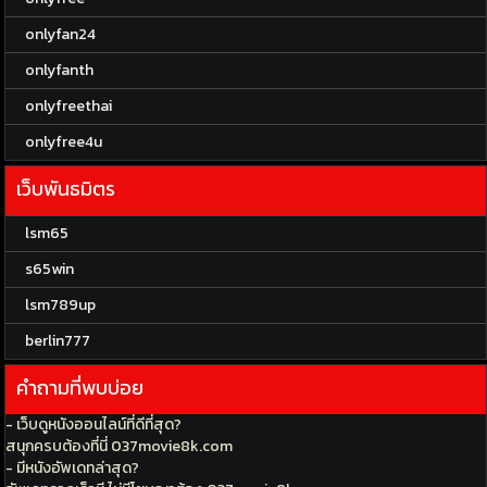
onlyfan24
onlyfanth
onlyfreethai
onlyfree4u
เว็บพันธมิตร
lsm65
s65win
lsm789up
berlin777
คำถามที่พบบ่อย
- เว็บดูหนังออนไลน์ที่ดีที่สุด?
สนุกครบต้องที่นี่ 037movie8k.com
- มีหนังอัพเดทล่าสุด?