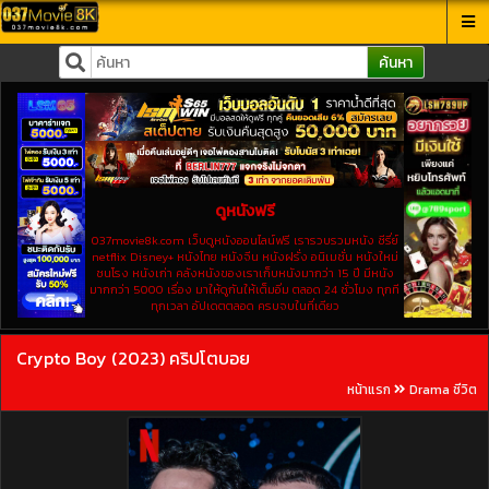
ค้นหา
ดูหนังฟรี
037movie8k.com เว็บดูหนังออนไลน์ฟรี เรารวบรวมหนัง ซีรี่ย์
netflix Disney+ หนังไทย หนังจีน หนังฝรั่ง อนิเมชั่น หนังใหม่
ชนโรง หนังเก่า คลังหนังของเราเก็บหนังมากว่า 15 ปี มีหนัง
มากกว่า 5000 เรื่อง มาให้ดูกันให้เต็มอิ่ม ตลอด 24 ชั่วโมง ทุกที
ทุกเวลา อัปเดตตลอด ครบจบในที่เดียว
Crypto Boy (2023) คริปโตบอย
หน้าแรก
Drama ชีวิต