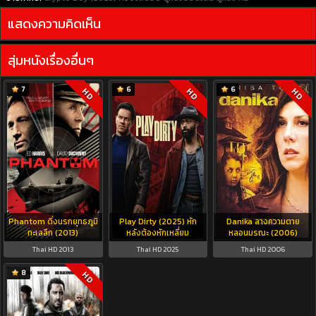
แสดงความคิดเห็น
สุ่มหนังเรื่องอื่นๆ
7
6
6
HD
HD
HD
Phantom ดิ่งนรกยุทธภูมิ
Play Dirty (2025) หัก
Danika ลางความตาย
ทะเลลึก (2013)
หลังต้องหักเหลี่ยม
หลอนมรณะ (2006)
Thai HD 2013
Thai HD 2025
Thai HD 2006
8
HD