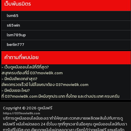
เว็บพันธมิตร
lsm65
s65win
lsm789up
berlin777
คำถามที่พบบ่อย
- เว็บดูหนังออนไลน์ที่ดีที่สุด?
สนุกครบต้องที่นี่ 037movie8k.com
- มีหนังอัพเดทล่าสุด?
อัพเดทรวดเร็วมี ไม่มีโฆษณาต้อง 037movie8k.com
- มีหนังเยอะไหม?
ที่ 037movie8k.com มีหนังทุกประเภท ทั้งไทย และต่างประเทศ ครบครัน
Copyright © 2026
ดูหนังฟรี
https://037movie8k.com
บริการดูหนังออนไลน์ของเราทำให้คุณสะดวกสบายเพลิดเพลินไปกับการดู
หนังฟรี หนังใหม่ตลอด 24 ชั่วโมง ทุกที่ทุกเวลาในมือคุณ ดูหนังออนไลน์กับเรา
การันตีไม่มีสะดุด อัพเดตหนังใหม่ตลอดเวลา เรียกได้ว่าดูหนังฟรี แถมยังชัด