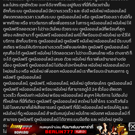
และไม่กระตุกอีกด้วย จะหาได้จากที่ไหน อยู่กับเราที่นี่ที่เดียวเท่านั้น
อีกทั้งระบบ ดูหนังออนไลน์ มีความรวดเร็ว และ ยังมี หนังใหม่ หนังออนไลน์
อัพเดทตลอดเวลา รวมถึงระบบ ดูหนังออนไลน์ หรือ ดูหนังฟรีของเรา ยังมีทั้ง
พากค์ไทย หรือ ซาวด์แทรก เพื่อเพิ่มอถรรส ในการดู หนังออนไลน์ หนังใหม่ ให้
ดูหนังฟรีตลอดเวลา ไม่ว่าจะวันไหน ด้วยระบบ ดูหนังออนไลน์ที่พร้อมที่สุด
เพียง คลิกเข้ามา ที่ ดูหนังฟรี หนังออนไลน์ แค่นี้ ก็พร้อมจะมี หนังใหม่ เอาไว้ให้
บริการ อีกทั้งบริการ ดูหนังออนไลน์ ดูหนังฟรี หนังใหม่ หนังออนไลน์ มีระบบที่
สเถียร พร้อมให้บริการอย่างรวดเร็วเพียงแค่คลิก ดูหนังฟรี ดูหนังออนไลน์
คุณก็จะได้ ดูหนังฟรี หนังใหม่ ได้ตลอดเวลา ไม่ว่าจะเป็นคนไทย หรือ ต่างชาติ ก็
จะได้ ดูหนังฟรี ดูหนังออนไลน์ เสมอ ด้วย หนังใหม่ ที่เราเพิ่มเข้ามาอย่างต่อ
เนื่อง ดูหนังฟรี ดูหนังออนไลน์ ไม่ต้องไปหาไหนไกล หนังใหม่ หนังออนไลน์ มา
ใหม่ชนโรง หรือ หนังใหม่ เพิ่งออก หนังออนไลน์ เราก็พร้อมจะน้าเสนอการ ดู
หนังฟรี ดูหนังออนไลน์
ดูหนังออนไลน์, ดูหนังฟรี, หนังออนไลน์, หนังใหม่ ดูชัดก่อนใคร ดูหนังออนไลน์
ดูหนังฟรี หนังออนไลน์ พร้อม หนังใหม่ ที่สามารถดูได้ 24 ชั่วโมง อัพเดท
รวดเร็ว ทั้งหนังเก่า หนังใหม่ พร้อม หนังออนไลน์ สนุกๆ ให้บริการ ไม่ต้องไป
ที่ไหนไกล ที่นี่ที่เดียว ดูหนังฟรี ดูหนังออนไลน์ สดใหม่ ไม่ซ้ำใคร รวดเร็วทันใจ
ไม่มี โฆษณามาคั่นให้เสียอารมณ์ ดูหนังฟรี ที่นี่มี หนังออนไลน์ พร้อมให้ดู และ
หนังใหม่ ที่ดู หนังออนไลน์ สำหรับคนรุ่นใหม่ หนังไทย หนังเทศ หนังออนไลน์ ที่
สามารถ ดูหนังฟรี ดูหนังออนไลน์ ได้จากระบบมือถือ และ หนังใหม่ ดูหนัง
ออนไลน์ ได้จากทุกที่มีมีวันหยุด หนังออนไลน์ ที่ดีที่สุดของไทย หนังออนไลน์ ที่
ไม่แพ้เวปไหนๆ มาที่นี่ ดูหนังออนไลน์ ที่่นี่ที่เดียว ดูหนังออนไลน์ ไม่มีวันหมด