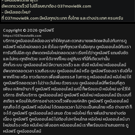
- มีหนังอัพเดทล่าสุด?
อัพเดทรวดเร็วมี ไม่มีโฆษณาต้อง 037movie8k.com
- มีหนังเยอะไหม?
ที่ 037movie8k.com มีหนังทุกประเภท ทั้งไทย และต่างประเทศ ครบครัน
Copyright © 2026
ดูหนังฟรี
https://037movie8k.com
บริการดูหนังออนไลน์ของเราทำให้คุณสะดวกสบายเพลิดเพลินไปกับการดู
หนังฟรี หนังใหม่ตลอด 24 ชั่วโมง ทุกที่ทุกเวลาในมือคุณ ดูหนังออนไลน์กับเรา
การันตีไม่มีสะดุด อัพเดตหนังใหม่ตลอดเวลา เรียกได้ว่าดูหนังฟรี แถมยังชัด
และไม่กระตุกอีกด้วย จะหาได้จากที่ไหน อยู่กับเราที่นี่ที่เดียวเท่านั้น
อีกทั้งระบบ ดูหนังออนไลน์ มีความรวดเร็ว และ ยังมี หนังใหม่ หนังออนไลน์
อัพเดทตลอดเวลา รวมถึงระบบ ดูหนังออนไลน์ หรือ ดูหนังฟรีของเรา ยังมีทั้ง
พากค์ไทย หรือ ซาวด์แทรก เพื่อเพิ่มอถรรส ในการดู หนังออนไลน์ หนังใหม่ ให้
ดูหนังฟรีตลอดเวลา ไม่ว่าจะวันไหน ด้วยระบบ ดูหนังออนไลน์ที่พร้อมที่สุด
เพียง คลิกเข้ามา ที่ ดูหนังฟรี หนังออนไลน์ แค่นี้ ก็พร้อมจะมี หนังใหม่ เอาไว้ให้
บริการ อีกทั้งบริการ ดูหนังออนไลน์ ดูหนังฟรี หนังใหม่ หนังออนไลน์ มีระบบที่
สเถียร พร้อมให้บริการอย่างรวดเร็วเพียงแค่คลิก ดูหนังฟรี ดูหนังออนไลน์
คุณก็จะได้ ดูหนังฟรี หนังใหม่ ได้ตลอดเวลา ไม่ว่าจะเป็นคนไทย หรือ ต่างชาติ ก็
จะได้ ดูหนังฟรี ดูหนังออนไลน์ เสมอ ด้วย หนังใหม่ ที่เราเพิ่มเข้ามาอย่างต่อ
เนื่อง ดูหนังฟรี ดูหนังออนไลน์ ไม่ต้องไปหาไหนไกล หนังใหม่ หนังออนไลน์ มา
ใหม่ชนโรง หรือ หนังใหม่ เพิ่งออก หนังออนไลน์ เราก็พร้อมจะน้าเสนอการ ดู
หนังฟรี ดูหนังออนไลน์