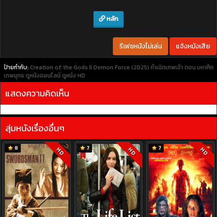
หลัก
รีเฟชหนังไม่เล่น
แจ้งหนังเสีย
ป้ายกำกับ:
Creation of the Gods II Demon Force (2025) กำเนิดเทพเจ้า ตอน มหาศึก
เทพยุทธ
ดูหนังออนไลน์
ดูหนัง HD
แสดงความคิดเห็น
สุ่มหนังเรื่องอื่นๆ
8
7
7
HD
HD
HD