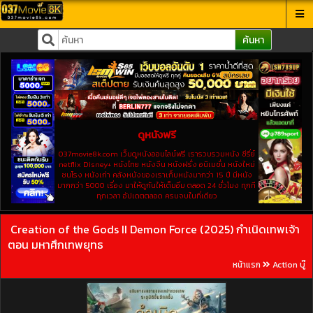
ค้นหา
ดูหนังฟรี
037movie8k.com เว็บดูหนังออนไลน์ฟรี เรารวบรวมหนัง ซีรี่ย์
netflix Disney+ หนังไทย หนังจีน หนังฝรั่ง อนิเมชั่น หนังใหม่
ชนโรง หนังเก่า คลังหนังของเราเก็บหนังมากว่า 15 ปี มีหนัง
มากกว่า 5000 เรื่อง มาให้ดูกันให้เต็มอิ่ม ตลอด 24 ชั่วโมง ทุกที
ทุกเวลา อัปเดตตลอด ครบจบในที่เดียว
Creation of the Gods II Demon Force (2025) กำเนิดเทพเจ้า
ตอน มหาศึกเทพยุทธ
หน้าแรก
Action บู๊