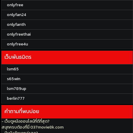
onlyfree
onlyfan24
onlyfanth
onlyfreethai
onlyfree4u
เว็บพันธมิตร
lsm65
s65win
lsm789up
berlin777
คำถามที่พบบ่อย
- เว็บดูหนังออนไลน์ที่ดีที่สุด?
สนุกครบต้องที่นี่ 037movie8k.com