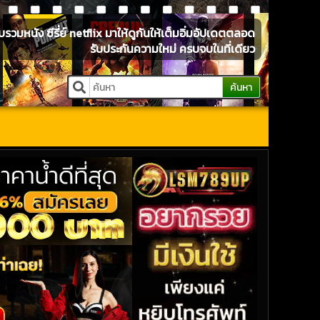
หนัง ซีรี่ย์ netflix มาให้ดูกันให้เต็มอิ่มอัปเดตตลอด
รับประกันความใหม่ ครบจบในที่เดียว
ค้นหา