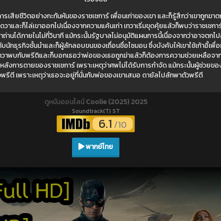
ารเสียชีวิตอย่างกะทันหันของราชเชการ์ เพื่อนเก่าของเขา และก็รู้สึกว่าเขาถู
ดวาและก็ไล่เขาออกไปเนื่องจากความแค้นเก่า เทวาเริ่มขุดคุ้ยแล้วก็พบว่าราชเชการ์ไ
่านได้ภายในไม่กี่วินาที แม้กระนั้นรัฐบาลไม่อนุมัติแผนการนี้เนื่องจากว่าอาจตกไ
บนักธุรกิจชั้นนำและก็ผู้ลักลอบขนของเถื่อนชื่อไซมอน ซึ่งบังคับให้เขาใช้เก้าอี้เ
 เทวาพบกับพรีติและก็บอกเธอว่าพ่อของเธอถูกฆ่าแล้วก็ต้องการความช่วยเหลือจา
ังการตายของราชเชการ์ เพราะเหตุว่าศพไม่ได้รับการกำจัด แม้กระนั้นผู้ช่วยของ
พรีตี เพราะเหตุว่าเธอจะอยู่ที่นั่นกับพ่อของเขาเสมอ ดายัลไปลักพาตัวพรีตี
ดูหนังออนไลน์
Coolie (2025) 2025
Soundtrack(T) ST
6.1
/10
พากย์ไทย