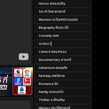
Horror สยองขวัญ
Sci-Fi วิทยาศาสตร์
Western ตะวันตก(คาวบอย)
Biography ชีวประวัติ
Comedy ตลก
Action บู๊
Crime อาชญากรรม
Documentary สารคดี
Adventure ผจญภัย
Fantasy เทพนิยาย
Romance รัก
Family ครอบครัว
Thriller ระทึกขวัญ
History ประวัติศาสตร์