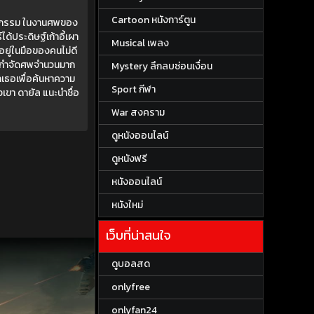
Cartoon หนังการ์ตูน
กฆาตกรรม ในงานศพของ
ด้ประดิษฐ์เก้าอี้เผา
Musical เพลง
ปอยู่ในมือของคนไม่ดี
พื่อกำจัดศพจำนวนมาก
Mystery ลึกลบซ่อนเงื่อน
กเธอเพื่อค้นหาความ
Sport กีฬา
เขา ดายัล แนะนำชื่อ
War สงคราม
ดูหนังออนไลน์
ดูหนังฟรี
หนังออนไลน์
หนังใหม่
เว็บที่น่าสนใจ
ดูบอลสด
onlyfree
onlyfan24