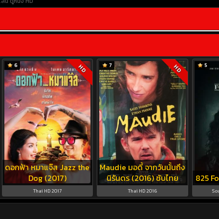
ไลน์
ดูหนัง HD
6
7
5
HD
HD
ดอกฟ้า หมาแจ๊ส Jazz the
Maudie มอดี้ จากวันนั้นถึง
Dog (2017)
นิรันดร (2016) ซับไทย
825 Fo
Thai HD 2017
Thai HD 2016
So