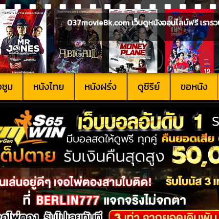
037movie8k.com เว็บดูหนังออนไลน์ฟรี เรารวบรวม
งซูม
หนังไทย
หนังฝรั่ง
ดูซีรีย์
ขอหนัง