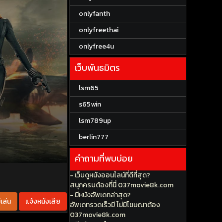
onlyfanth
onlyfreethai
onlyfree4u
เว็บพันธมิตร
lsm65
s65win
lsm789up
berlin777
คำถามที่พบบ่อย
- เว็บดูหนังออนไลน์ที่ดีที่สุด?
สนุกครบต้องที่นี่ 037movie8k.com
- มีหนังอัพเดทล่าสุด?
เล่น
แจ้งหนังเสีย
อัพเดทรวดเร็วมี ไม่มีโฆษณาต้อง
037movie8k.com