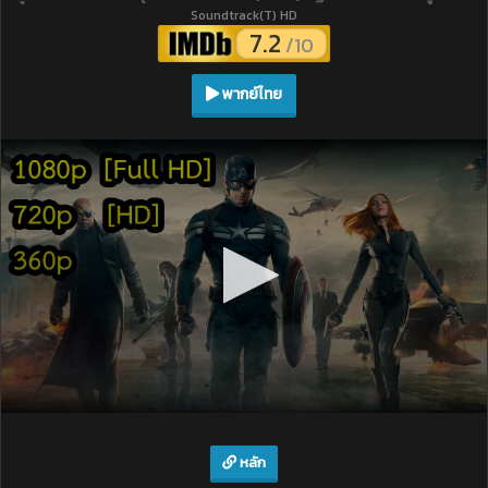
Soundtrack(T) HD
7.2
/10
พากย์ไทย
หลัก