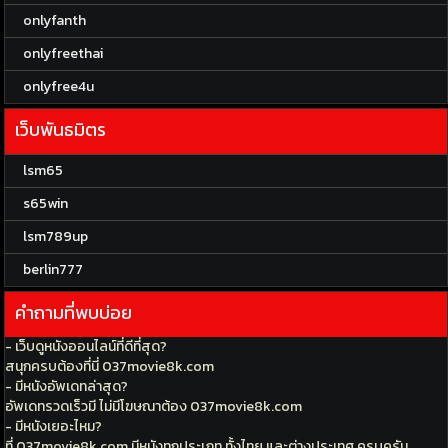
onlyfanth
onlyfreethai
onlyfree4u
เว็บพันธมิตร
lsm65
s65win
lsm789up
berlin777
คำถามที่พบบ่อย
- เว็บดูหนังออนไลน์ที่ดีที่สุด?
สนุกครบต้องที่นี่ 037movie8k.com
- มีหนังอัพเดทล่าสุด?
อัพเดทรวดเร็วมี ไม่มีโฆษณาต้อง 037movie8k.com
- มีหนังเยอะไหม?
ที่ 037movie8k.com มีหนังทุกประเภท ทั้งไทย และต่างประเทศ ครบครัน