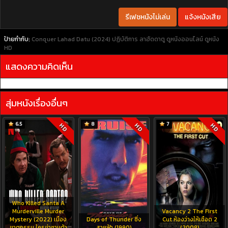
รีเฟชหนังไม่เล่น
แจ้งหนังเสีย
ป้ายกำกับ:
Conquer Lahad Datu (2024) ปฏิบัติการ ลาฮัดดาตู
ดูหนังออนไลน์
ดูหนัง
HD
แสดงความคิดเห็น
สุ่มหนังเรื่องอื่นๆ
6.5
8
7
HD
HD
HD
Who Killed Santa A
Murderville Murder
Vacancy 2 The First
Mystery (2022) เมือง
Days of Thunder ซิ่ง
Cut ห้องว่างให้เชือด 2
ฆาตกรรม ใครฆ่าซานต้า
สายฟ้า (1990)
(2008)