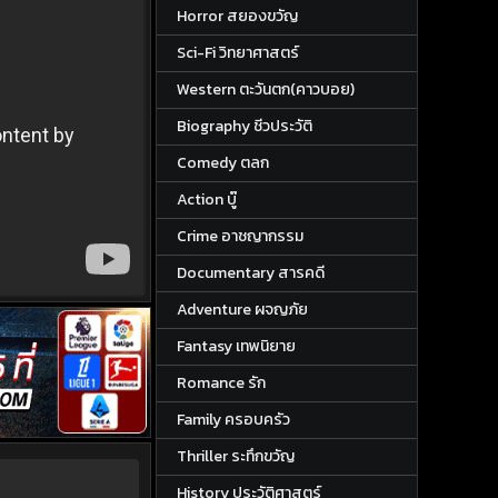
Horror สยองขวัญ
Sci-Fi วิทยาศาสตร์
Western ตะวันตก(คาวบอย)
Biography ชีวประวัติ
Comedy ตลก
Action บู๊
Crime อาชญากรรม
Documentary สารคดี
Adventure ผจญภัย
Fantasy เทพนิยาย
Romance รัก
Family ครอบครัว
Thriller ระทึกขวัญ
History ประวัติศาสตร์