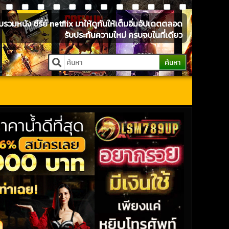
หนัง ซีรี่ย์ netflix มาให้ดูกันให้เต็มอิ่มอัปเดตตลอด
รับประกันความใหม่ ครบจบในที่เดียว
ค้นหา