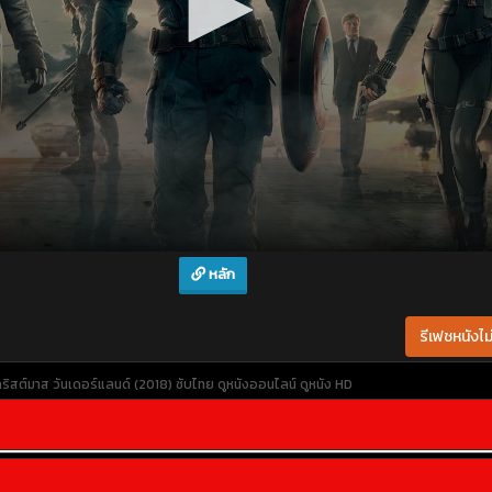
หลัก
รีเฟชหนังไม่
ิสต์มาส วันเดอร์แลนด์ (2018) ซับไทย
ดูหนังออนไลน์
ดูหนัง HD