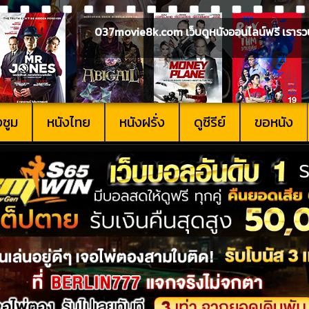
037movie8k.com เว็บดูหนังออนไลน์ฟรี เรารวบรวม
งซูม
หนังไทย
หนังฝรั่ง
ดูซีรีย์
ขอหนัง