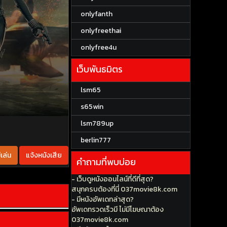
onlyfanth
onlyfreethai
onlyfree4u
เว็บพันธมิตร
lsm65
s65win
lsm789up
berlin777
เล่น
แจ้งหนังเสีย
คำถามที่พบบ่อย
- เว็บดูหนังออนไลน์ที่ดีที่สุด?
สนุกครบต้องที่นี่ 037movie8k.com
- มีหนังอัพเดทล่าสุด?
อัพเดทรวดเร็วมี ไม่มีโฆษณาต้อง
037movie8k.com