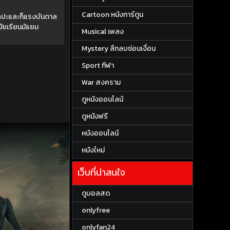
Cartoon หนังการ์ตูน
ิลปะและก็แรงบันดาล
มัยเรียนมัธยม
Musical เพลง
Mystery ลึกลบซ่อนเงื่อน
Sport กีฬา
War สงคราม
ดูหนังออนไลน์
ดูหนังฟรี
หนังออนไลน์
หนังใหม่
เว็บที่น่าสนใจ
ดูบอลสด
onlyfree
onlyfan24