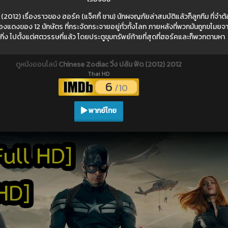
 (2012) เรื่องราวของ ฮอร์ค (แจ็คกี้ ชาน) นักผจญภัยล่าสมบัติแล้วก็ลูกทีม ที่
นทองแดงของ 12 นักษัตร ที่กระจัดกระจายอยู่ทั่วทั้งโลก ภายหลังที่พวกมันถูกขโมย
กิ่ง ไปตั้งแต่ศตวรรษที่แล้ว โดยประตูขุมทรัพย์ท้ายที่สุดที่ฮอร์คและก็พวกตามหา
ดูหนังออนไลน์
Chinese Zodiac วิ่ง ปล้น ฟัด (2012) 2012
Thai HD
6
/10
พากย์ไทย