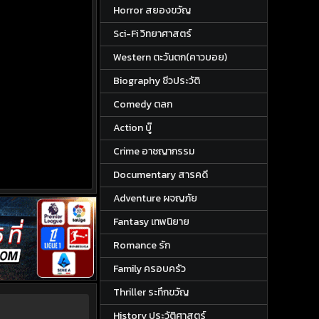
Horror สยองขวัญ
Sci-Fi วิทยาศาสตร์
Western ตะวันตก(คาวบอย)
Biography ชีวประวัติ
Comedy ตลก
Action บู๊
Crime อาชญากรรม
Documentary สารคดี
Adventure ผจญภัย
Fantasy เทพนิยาย
Romance รัก
Family ครอบครัว
Thriller ระทึกขวัญ
History ประวัติศาสตร์