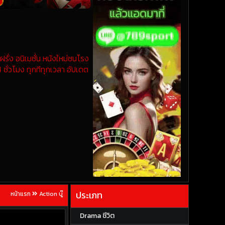
รั่ง อนิเมชั่น หนังใหม่ชนโรง
 ชั่วโมง ทุกทีทุกเวลา อัปเดต
ประเภท
หน้าแรก
Action บู๊
Drama ชีวิต