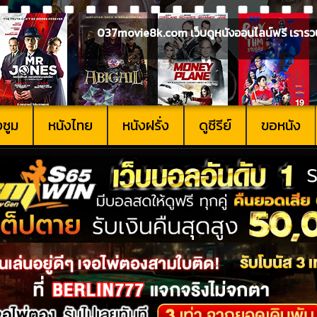
037movie8k.com เว็บดูหนังออนไลน์ฟรี เรารวบรวม
งซูม
หนังไทย
หนังฝรั่ง
ดูซีรีย์
ขอหนัง