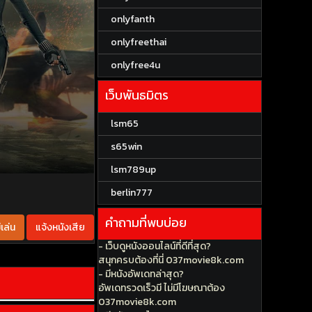
onlyfanth
onlyfreethai
onlyfree4u
เว็บพันธมิตร
lsm65
s65win
lsm789up
berlin777
คำถามที่พบบ่อย
เล่น
แจ้งหนังเสีย
- เว็บดูหนังออนไลน์ที่ดีที่สุด?
สนุกครบต้องที่นี่ 037movie8k.com
- มีหนังอัพเดทล่าสุด?
อัพเดทรวดเร็วมี ไม่มีโฆษณาต้อง
037movie8k.com