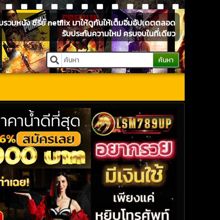
หนัง ซีรี่ย์ netflix มาให้ดูกันให้เต็มอิ่มอัปเดตตลอด
รับประกันความใหม่ ครบจบในที่เดียว
ค้นหา