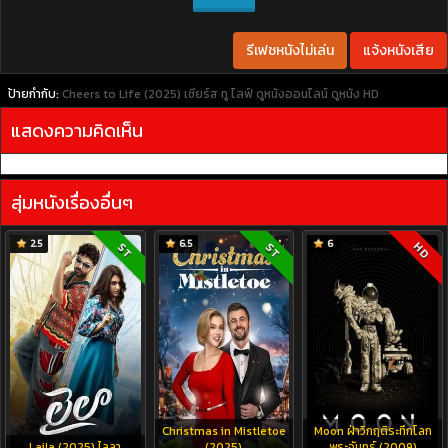
รีเฟชหนังไม่เล่น
แจ้งหนังเสีย
ป้ายกำกับ:
Cheers to Life (2025) เชียร์ส ทู ไลฟ์
ดูหนังออนไลน์
ดูหนัง HD
แสดงความคิดเห็น
สุ่มหนังเรื่องอื่นๆ
2.5
6.5
6
HD
ST
ST
Christmas in Mistletoe
Moon ฝ่าวิกฤติระทึกโลก
Laila (2025) ไลลา
(2025)
พระจันทร์ (2009)