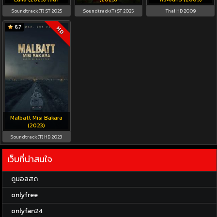
Soundtrack(T) ST 2025
Soundtrack(T) ST 2025
Thai HD 2009
6.7
HD
Malbatt Misi Bakara
(2023)
Soundtrack(T) HD 2023
เว็บที่น่าสนใจ
ดูบอลสด
onlyfree
onlyfan24