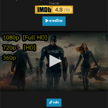
Thai HD
4.8
/10
พากย์ไทย
หลัก