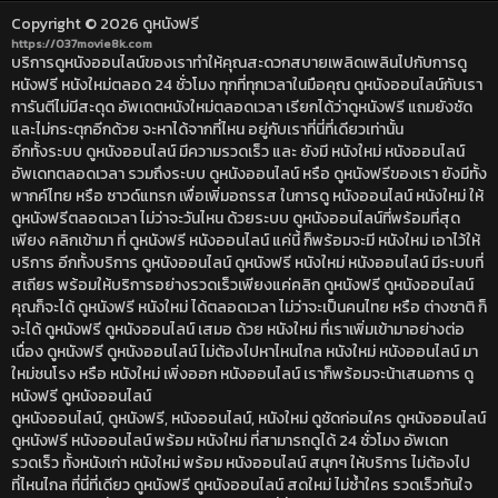
Copyright © 2026
ดูหนังฟรี
https://037movie8k.com
บริการดูหนังออนไลน์ของเราทำให้คุณสะดวกสบายเพลิดเพลินไปกับการดู
หนังฟรี หนังใหม่ตลอด 24 ชั่วโมง ทุกที่ทุกเวลาในมือคุณ ดูหนังออนไลน์กับเรา
การันตีไม่มีสะดุด อัพเดตหนังใหม่ตลอดเวลา เรียกได้ว่าดูหนังฟรี แถมยังชัด
และไม่กระตุกอีกด้วย จะหาได้จากที่ไหน อยู่กับเราที่นี่ที่เดียวเท่านั้น
อีกทั้งระบบ ดูหนังออนไลน์ มีความรวดเร็ว และ ยังมี หนังใหม่ หนังออนไลน์
อัพเดทตลอดเวลา รวมถึงระบบ ดูหนังออนไลน์ หรือ ดูหนังฟรีของเรา ยังมีทั้ง
พากค์ไทย หรือ ซาวด์แทรก เพื่อเพิ่มอถรรส ในการดู หนังออนไลน์ หนังใหม่ ให้
ดูหนังฟรีตลอดเวลา ไม่ว่าจะวันไหน ด้วยระบบ ดูหนังออนไลน์ที่พร้อมที่สุด
เพียง คลิกเข้ามา ที่ ดูหนังฟรี หนังออนไลน์ แค่นี้ ก็พร้อมจะมี หนังใหม่ เอาไว้ให้
บริการ อีกทั้งบริการ ดูหนังออนไลน์ ดูหนังฟรี หนังใหม่ หนังออนไลน์ มีระบบที่
สเถียร พร้อมให้บริการอย่างรวดเร็วเพียงแค่คลิก ดูหนังฟรี ดูหนังออนไลน์
คุณก็จะได้ ดูหนังฟรี หนังใหม่ ได้ตลอดเวลา ไม่ว่าจะเป็นคนไทย หรือ ต่างชาติ ก็
จะได้ ดูหนังฟรี ดูหนังออนไลน์ เสมอ ด้วย หนังใหม่ ที่เราเพิ่มเข้ามาอย่างต่อ
เนื่อง ดูหนังฟรี ดูหนังออนไลน์ ไม่ต้องไปหาไหนไกล หนังใหม่ หนังออนไลน์ มา
ใหม่ชนโรง หรือ หนังใหม่ เพิ่งออก หนังออนไลน์ เราก็พร้อมจะน้าเสนอการ ดู
หนังฟรี ดูหนังออนไลน์
ดูหนังออนไลน์, ดูหนังฟรี, หนังออนไลน์, หนังใหม่ ดูชัดก่อนใคร ดูหนังออนไลน์
ดูหนังฟรี หนังออนไลน์ พร้อม หนังใหม่ ที่สามารถดูได้ 24 ชั่วโมง อัพเดท
รวดเร็ว ทั้งหนังเก่า หนังใหม่ พร้อม หนังออนไลน์ สนุกๆ ให้บริการ ไม่ต้องไป
ที่ไหนไกล ที่นี่ที่เดียว ดูหนังฟรี ดูหนังออนไลน์ สดใหม่ ไม่ซ้ำใคร รวดเร็วทันใจ