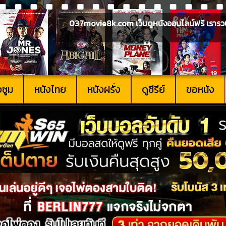
037movie8k.com เว็บดูหนังออนไลน์ฟรี เรารวบรวม
งซูม
หนังไทย
หนังฝรั่ง
ดูซีรีย์
ขอหนัง