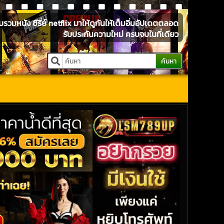
หนัง ซีรี่ย์ netflix มาให้ดูกันให้เต็มอิ่มอัปเดตตลอด
รับประกันความใหม่ ครบจบในที่เดียว
ค้นหา