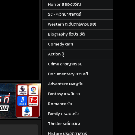
Horror สยองขวัญ
Sci-Fi วิทยาศาสตร์
Western ตะวันตก(คาวบอย)
Biography ชีวประวัติ
Comedy ตลก
Action บู๊
Crime อาชญากรรม
Documentary สารคดี
Adventure ผจญภัย
Fantasy เทพนิยาย
Romance รัก
Family ครอบครัว
Thriller ระทึกขวัญ
History ประวัติศาสตร์