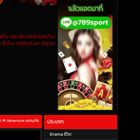
รั่ง อนิเมชั่น หนังใหม่ชนโรง
 ชั่วโมง ทุกทีทุกเวลา อัปเดต
ประเภท
ก
Adventure ผจญภัย
Drama ชีวิต