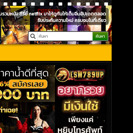
หนัง ซีรี่ย์ netflix มาให้ดูกันให้เต็มอิ่มอัปเดตตลอด
รับประกันความใหม่ ครบจบในที่เดียว
ค้นหา