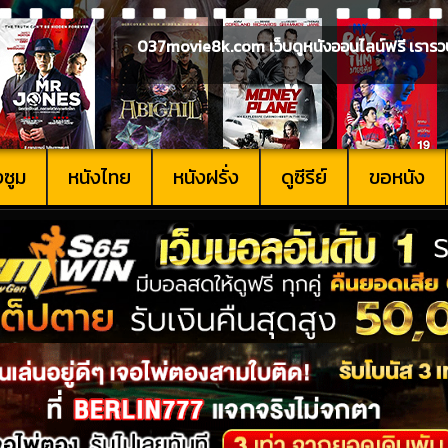
037movie8k.com เว็บดูหนังออนไลน์ฟรี เรารวบรวม
งซูม
หนังไทย
หนังฝรั่ง
ดูซีรีย์
ขอหนัง