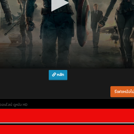
หลัก
รีเฟชหนังไม่
งออนไลน์
ดูหนัง HD