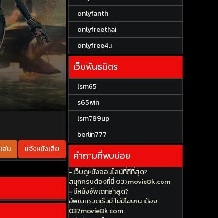
onlyfanth
onlyfreethai
onlyfree4u
เว็บพันธมิตร
lsm65
s65win
lsm789up
berlin777
เล่น
แจ้งหนังเสีย
คำถามที่พบบ่อย
- เว็บดูหนังออนไลน์ที่ดีที่สุด?
สนุกครบต้องที่นี่ 037movie8k.com
- มีหนังอัพเดทล่าสุด?
อัพเดทรวดเร็วมี ไม่มีโฆษณาต้อง
037movie8k.com