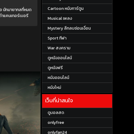
Cartoon หนังการ์ตูน
ธอ นักมายากลที่หมด
อดำแคนเทอร์เบอรี
Musical เพลง
Mystery ลึกลบซ่อนเงื่อน
Sport กีฬา
War สงคราม
ดูหนังออนไลน์
ดูหนังฟรี
หนังออนไลน์
หนังใหม่
เว็บที่น่าสนใจ
ดูบอลสด
onlyfree
onlyfan24