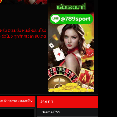
รั่ง อนิเมชั่น หนังใหม่ชนโรง
 ชั่วโมง ทุกทีทุกเวลา อัปเดต
ประเภท
แรก
Horror สยองขวัญ
Drama ชีวิต