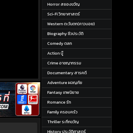
Horror สยองขวัญ
Sci-Fi วิทยาศาสตร์
Western ตะวันตก(คาวบอย)
Biography ชีวประวัติ
Comedy ตลก
Action บู๊
Crime อาชญากรรม
Documentary สารคดี
Adventure ผจญภัย
Fantasy เทพนิยาย
Romance รัก
Family ครอบครัว
Thriller ระทึกขวัญ
History ประวัติศาสตร์