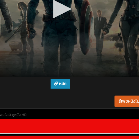
หลัก
รีเฟชหนังไม่
ออนไลน์
ดูหนัง HD