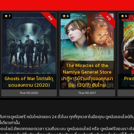
7
6
6
HD
HD
The Miracles of the
Namiya General Store
Ghosts of War โคตรผีดุ
ปาฏิหาริย์ร้านชำของคุณนา
Pred
แดนสงคราม (2020)
มิยะ (2017) ซับไทย
Thai HD 2020
Thai HD 2017
ดูหนังฟรี หนังใหม่ตลอด 24 ชั่วโมง ทุกที่ทุกเวลาในมือคุณ ดูหนังออนไลน์กับเร
เดียวเท่านั้น
ังออนไลน์ อัพเดทตลอดเวลา รวมถึงระบบ ดูหนังออนไลน์ หรือ ดูหนังฟรีของเรา ยังม