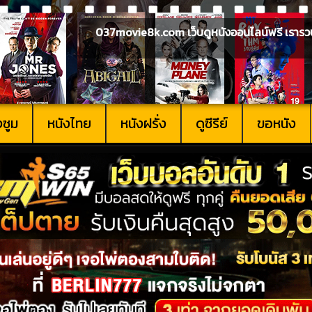
037movie8k.com เว็บดูหนังออนไลน์ฟรี เรารวบรวม
งซูม
หนังไทย
หนังฝรั่ง
ดูซีรีย์
ขอหนัง