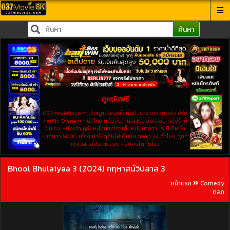
ค้นหา
ดูหนังฟรี
037movie8k.com เว็บดูหนังออนไลน์ฟรี เรารวบรวมหนัง ซีรี่ย์
netflix Disney+ หนังไทย หนังจีน หนังฝรั่ง อนิเมชั่น หนังใหม่
ชนโรง หนังเก่า คลังหนังของเราเก็บหนังมากว่า 15 ปี มีหนัง
มากกว่า 5000 เรื่อง มาให้ดูกันให้เต็มอิ่ม ตลอด 24 ชั่วโมง ทุกที
ทุกเวลา อัปเดตตลอด ครบจบในที่เดียว
Bhool Bhulaiyaa 3 (2024) คฤหาสน์วิปลาส 3
หน้าแรก
Comedy
ตลก