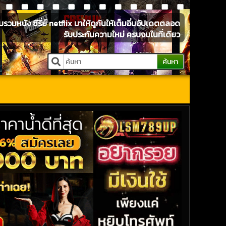
หนัง ซีรี่ย์ netflix มาให้ดูกันให้เต็มอิ่มอัปเดตตลอด
รับประกันความใหม่ ครบจบในที่เดียว
ค้นหา