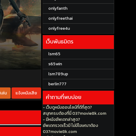
onlyfanth
onlyfreethai
onlyfree4u
เว็บพันธมิตร
lsm65
s65win
lsm789up
berlin777
เล่น
แจ้งหนังเสีย
คำถามที่พบบ่อย
- เว็บดูหนังออนไลน์ที่ดีที่สุด?
สนุกครบต้องที่นี่ 037movie8k.com
- มีหนังอัพเดทล่าสุด?
อัพเดทรวดเร็วมี ไม่มีโฆษณาต้อง
037movie8k.com