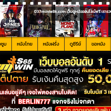
037movie8k.com เว็บดูหนังออนไลน์ฟรี เรารวบรวม
งซูม
หนังไทย
หนังฝรั่ง
ดูซีรีย์
ขอหนัง