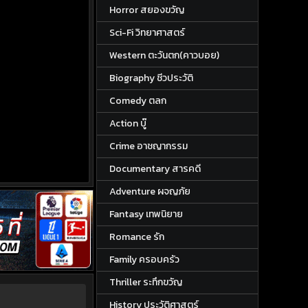
Horror สยองขวัญ
Sci-Fi วิทยาศาสตร์
Western ตะวันตก(คาวบอย)
Biography ชีวประวัติ
Comedy ตลก
Action บู๊
Crime อาชญากรรม
Documentary สารคดี
Adventure ผจญภัย
Fantasy เทพนิยาย
Romance รัก
Family ครอบครัว
Thriller ระทึกขวัญ
History ประวัติศาสตร์