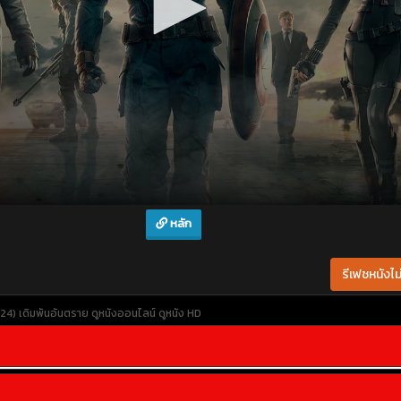
หลัก
รีเฟชหนังไม่
4) เดิมพันอันตราย
ดูหนังออนไลน์
ดูหนัง HD