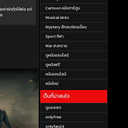
Cartoon หนังการ์ตูน
ค่าผ่าตัดให้พ่อ แต่
าย
Musical เพลง
Mystery ลึกลบซ่อนเงื่อน
Sport กีฬา
War สงคราม
ดูหนังออนไลน์
ดูหนังฟรี
หนังออนไลน์
หนังใหม่
เว็บที่น่าสนใจ
ดูบอลสด
onlyfree
onlyfan24