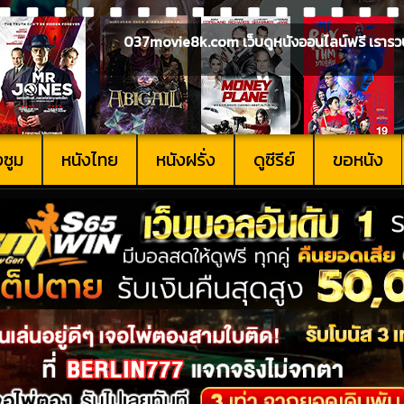
037movie8k.com เว็บดูหนังออนไลน์ฟรี เรารวบรวม
งซูม
หนังไทย
หนังฝรั่ง
ดูซีรีย์
ขอหนัง