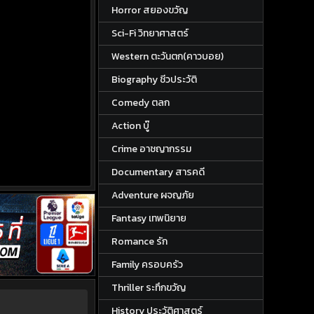
Horror สยองขวัญ
Sci-Fi วิทยาศาสตร์
Western ตะวันตก(คาวบอย)
Biography ชีวประวัติ
Comedy ตลก
Action บู๊
Crime อาชญากรรม
Documentary สารคดี
Adventure ผจญภัย
Fantasy เทพนิยาย
Romance รัก
Family ครอบครัว
Thriller ระทึกขวัญ
History ประวัติศาสตร์