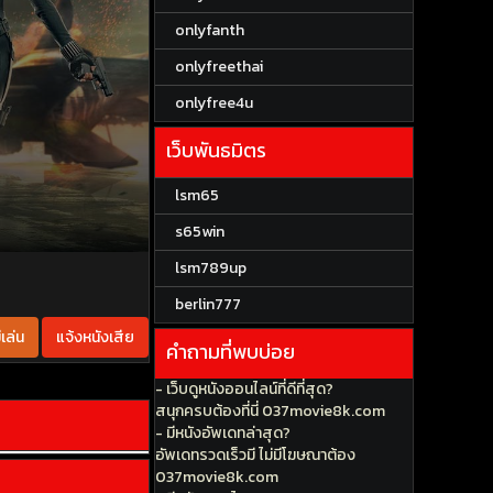
onlyfanth
onlyfreethai
onlyfree4u
เว็บพันธมิตร
lsm65
s65win
lsm789up
berlin777
เล่น
แจ้งหนังเสีย
คำถามที่พบบ่อย
- เว็บดูหนังออนไลน์ที่ดีที่สุด?
สนุกครบต้องที่นี่ 037movie8k.com
- มีหนังอัพเดทล่าสุด?
อัพเดทรวดเร็วมี ไม่มีโฆษณาต้อง
037movie8k.com