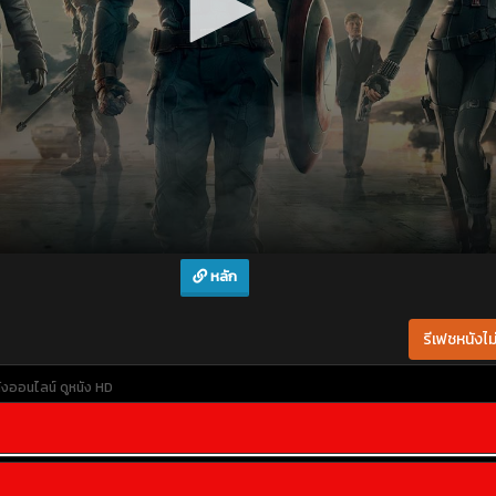
หลัก
รีเฟชหนังไม่
นังออนไลน์
ดูหนัง HD