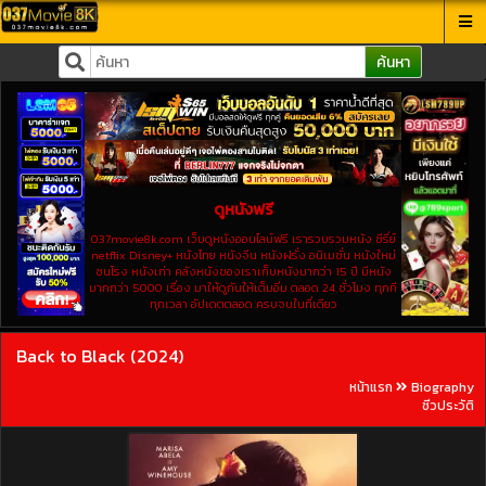
ค้นหา
ดูหนังฟรี
037movie8k.com เว็บดูหนังออนไลน์ฟรี เรารวบรวมหนัง ซีรี่ย์
netflix Disney+ หนังไทย หนังจีน หนังฝรั่ง อนิเมชั่น หนังใหม่
ชนโรง หนังเก่า คลังหนังของเราเก็บหนังมากว่า 15 ปี มีหนัง
มากกว่า 5000 เรื่อง มาให้ดูกันให้เต็มอิ่ม ตลอด 24 ชั่วโมง ทุกที
ทุกเวลา อัปเดตตลอด ครบจบในที่เดียว
Back to Black (2024)
หน้าแรก
Biography
ชีวประวัติ