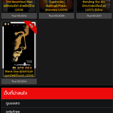
The November Man
Superman
Bending the Arc
พลิกเกมส์ฆ่า ล่าพยัคฆ์ร้าย
Batman:Public
มิตรภาพเปลี่ยนโลก
(2014)
Enemies (2009)
(2017) ซับไทย
Thai HD 2014
Thai HD 2009
Thai HD 2017
6
HD
Black Sea ยุทธการฉก
ขุมทรัพย์ดิ่งนรก (2014)
Thai HD 2014
เว็บที่น่าสนใจ
ดูบอลสด
onlyfree