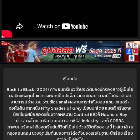
เรื่องย่อ
Back to Black (2024) ภาพยนตร์แนวชีวประวัติของนักร้องสาวผู้เป็นไอ
คอนิกแห่งยุคในแวดวงเพลงป๊อปแจ๊สร่วมสมัยอย่าง เอมี่ ไวน์เฮาส์ ผล
งานการสร้างโดย StudioCanal ผลงานการกำกับของ แซม เทเลอร์-
จอห์นสัน จากหนัง Fifty Shades of Grey เขียนบทโดย แมตต์ กรีนฮาล
นักเขียนฝีมือยอดเยี่ยมจากผลงาน Control แล้วก็ Nowhere Boy
นำแสดงโดย มาริสา เอเบลา จากซีรีส์ Industry และก็ COBRA
ภาพยนตร์จะเล่าถึงจุดเริ่มต้นชีวิตที่เป็นไปด้วยชีวิตดีของ เอมี่ ไวน์เฮาส์ ใน
กรุงลอนดอน ช่วงจุดเริ่มต้นของการโด่งดังของเธอในฐานะนักร้อง เรื่อง
ราวจะเป็นยังไง