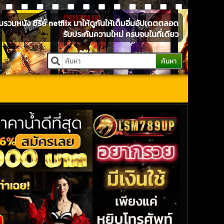
หนัง ซีรี่ย์ netflix มาให้ดูกันให้เต็มอิ่มอัปเดตตลอด
รับประกันความใหม่ ครบจบในที่เดียว
ค้นหา