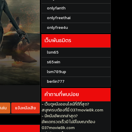
onlyfanth
onlyfreethai
onlyfree4u
เว็บพันธมิตร
lsm65
s65win
lsm789up
berlin777
คำถามที่พบบ่อย
- เว็บดูหนังออนไลน์ที่ดีที่สุด?
เล่น
แจ้งหนังเสีย
สนุกครบต้องที่นี่ 037movie8k.com
- มีหนังอัพเดทล่าสุด?
อัพเดทรวดเร็วมี ไม่มีโฆษณาต้อง
037movie8k.com