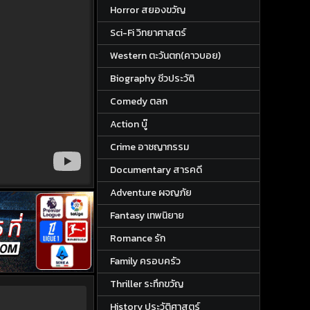
Horror สยองขวัญ
Sci-Fi วิทยาศาสตร์
Western ตะวันตก(คาวบอย)
Biography ชีวประวัติ
Comedy ตลก
Action บู๊
Crime อาชญากรรม
Documentary สารคดี
Adventure ผจญภัย
Fantasy เทพนิยาย
Romance รัก
Family ครอบครัว
Thriller ระทึกขวัญ
History ประวัติศาสตร์