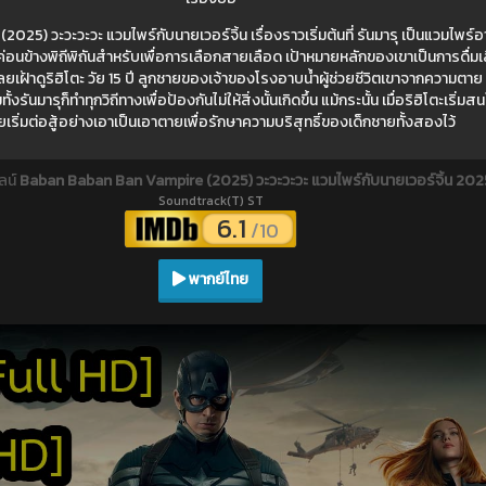
) วะวะวะวะ แวมไพร์กับนายเวอร์จิ้น เรื่องราวเริ่มต้นที่ รันมารุ เป็นแวมไพร์อา
่อนข้างพิถีพิถันสำหรับเพื่อการเลือกสายเลือด เป้าหมายหลักของเขาเป็นการดื่มเ
าก็เลยเฝ้าดูริฮิโตะ วัย 15 ปี ลูกชายของเจ้าของโรงอาบน้ำผู้ช่วยชีวิตเขาจากความตาย 
้งรันมารุก็ทำทุกวิถีทางเพื่อป้องกันไม่ให้สิ่งนั้นเกิดขึ้น แม้กระนั้น เมื่อริฮิโตะเริ่มส
ลยเริ่มต่อสู้อย่างเอาเป็นเอาตายเพื่อรักษาความบริสุทธิ์ของเด็กชายทั้งสองไว้
ลน์
Baban Baban Ban Vampire (2025) วะวะวะวะ แวมไพร์กับนายเวอร์จิ้น 202
Soundtrack(T) ST
6.1
/10
พากย์ไทย