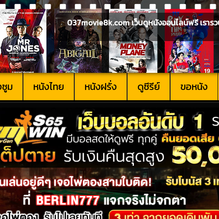
037movie8k.com เว็บดูหนังออนไลน์ฟรี เรารวบรวม
งซูม
หนังไทย
หนังฝรั่ง
ดูซีรีย์
ขอหนัง