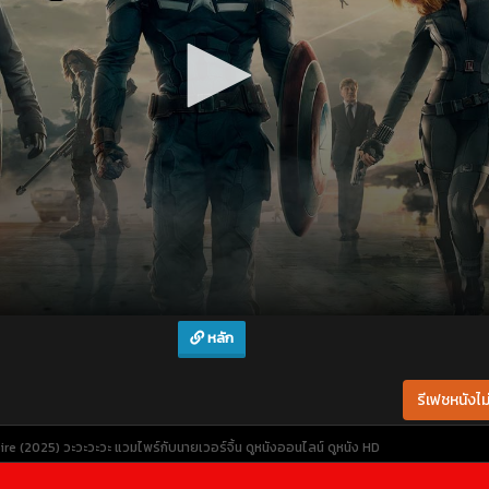
หลัก
รีเฟชหนังไม่
 (2025) วะวะวะวะ แวมไพร์กับนายเวอร์จิ้น
ดูหนังออนไลน์
ดูหนัง HD