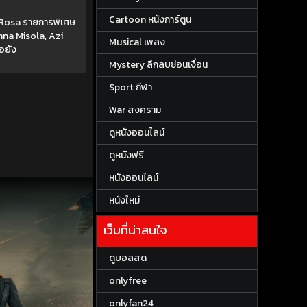
Cartoon หนังการ์ตูน
 Rosa รายการพิเศษ
nna Misola, Azi
Musical เพลง
อยัง
Mystery ลึกลบซ่อนเงื่อน
Sport กีฬา
War สงคราม
ดูหนังออนไลน์
ดูหนังฟรี
หนังออนไลน์
หนังใหม่
เว็บที่น่าสนใจ
ดูบอลสด
onlyfree
onlyfan24