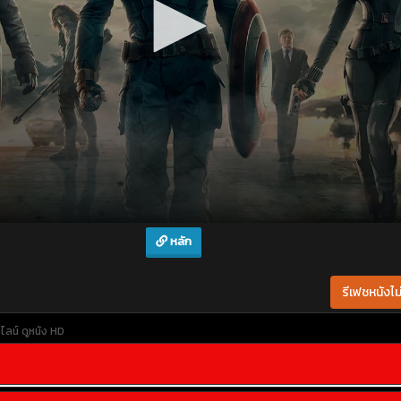
หลัก
รีเฟชหนังไม่
ไลน์
ดูหนัง HD