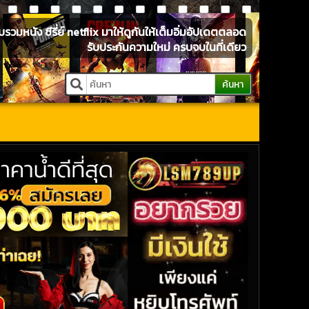
หนัง ซีรี่ย์ netflix มาให้ดูกันให้เต็มอิ่มอัปเดตตลอด
รับประกันความใหม่ ครบจบในที่เดียว
ค้นหา