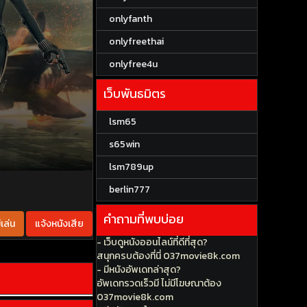
onlyfanth
onlyfreethai
onlyfree4u
เว็บพันธมิตร
lsm65
s65win
lsm789up
berlin777
คำถามที่พบบ่อย
เล่น
แจ้งหนังเสีย
- เว็บดูหนังออนไลน์ที่ดีที่สุด?
สนุกครบต้องที่นี่ 037movie8k.com
- มีหนังอัพเดทล่าสุด?
อัพเดทรวดเร็วมี ไม่มีโฆษณาต้อง
037movie8k.com