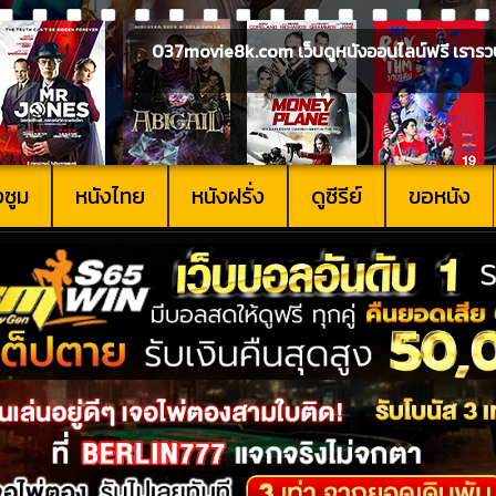
037movie8k.com เว็บดูหนังออนไลน์ฟรี เรารวบรวม
งซูม
หนังไทย
หนังฝรั่ง
ดูซีรีย์
ขอหนัง