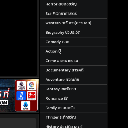
Horror สยองขวัญ
Sci-Fi วิทยาศาสตร์
Western ตะวันตก(คาวบอย)
Biography ชีวประวัติ
Comedy ตลก
Action บู๊
Crime อาชญากรรม
Documentary สารคดี
Adventure ผจญภัย
Fantasy เทพนิยาย
Romance รัก
Family ครอบครัว
Thriller ระทึกขวัญ
History ประวัติศาสตร์