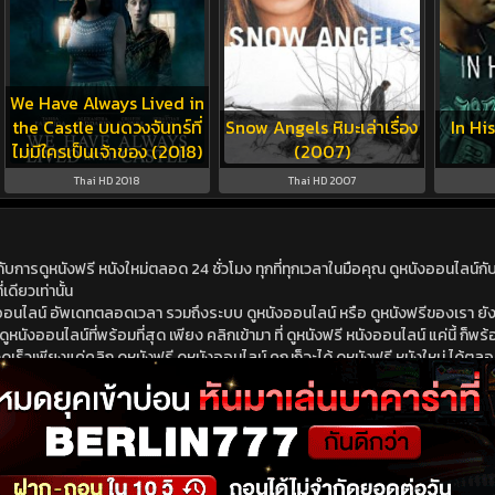
We Have Always Lived in
the Castle บนดวงจันทร์ที่
Snow Angels หิมะเล่าเรื่อง
In Hi
ไม่มีใครเป็นเจ้าของ (2018)
(2007)
Thai HD 2018
Thai HD 2007
ดูหนังฟรี หนังใหม่ตลอด 24 ชั่วโมง ทุกที่ทุกเวลาในมือคุณ ดูหนังออนไลน์กับเร
เดียวเท่านั้น
ังออนไลน์ อัพเดทตลอดเวลา รวมถึงระบบ ดูหนังออนไลน์ หรือ ดูหนังฟรีของเรา ยังม
นังออนไลน์ที่พร้อมที่สุด เพียง คลิกเข้ามา ที่ ดูหนังฟรี หนังออนไลน์ แค่นี้ ก็พร้อ
ร็วเพียงแค่คลิก ดูหนังฟรี ดูหนังออนไลน์ คุณก็จะได้ ดูหนังฟรี หนังใหม่ ได้ตลอดเ
นังฟรี ดูหนังออนไลน์ ไม่ต้องไปหาไหนไกล หนังใหม่ หนังออนไลน์ มาใหม่ชนโรง หรือ 
นังออนไลน์ ดูหนังฟรี หนังออนไลน์ พร้อม หนังใหม่ ที่สามารถดูได้ 24 ชั่วโมง อัพเ
ม่ซ้ำใคร รวดเร็วทันใจไม่มี โฆษณามาคั่นให้เสียอารมณ์ ดูหนังฟรี ที่นี่มี หนังออนไลน์
อถือ และ หนังใหม่ ดูหนังออนไลน์ ได้จากทุกที่มีมีวันหยุด หนังออนไลน์ ที่ดีที่สุดของ