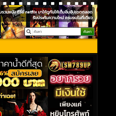
หนัง ซีรี่ย์ netflix มาให้ดูกันให้เต็มอิ่มอัปเดตตลอด
รับประกันความใหม่ ครบจบในที่เดียว
ค้นหา