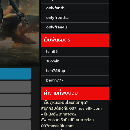
onlyfanth
onlyfreethai
onlyfree4u
เว็บพันธมิตร
lsm65
s65win
lsm789up
berlin777
คำถามที่พบบ่อย
- เว็บดูหนังออนไลน์ที่ดีที่สุด?
สนุกครบต้องที่นี่ 037movie8k.com
- มีหนังอัพเดทล่าสุด?
อัพเดทรวดเร็วมี ไม่มีโฆษณาต้อง
037movie8k.com