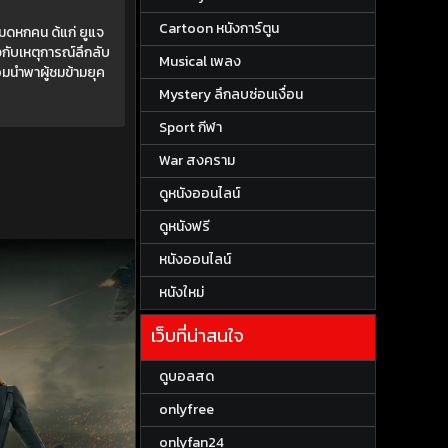
Cartoon หนังการ์ตูน
มดหกคน ด้แก่ ยูแจ
วกับเหตุการณ์ลึกลับ
Musical เพลง
อมนำพาผู้ชมข้ามยุค
Mystery ลึกลบซ่อนเงื่อน
Sport กีฬา
War สงคราม
ดูหนังออนไลน์
ดูหนังฟรี
หนังออนไลน์
หนังใหม่
เว็บที่น่าสนใจ
ดูบอลสด
onlyfree
onlyfan24