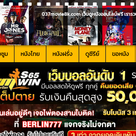
037movie8k.com เว็บดูหนังออนไลน์ฟรี เรารวบรวม
งซูม
หนังไทย
หนังฝรั่ง
ดูซีรีย์
ขอหนัง