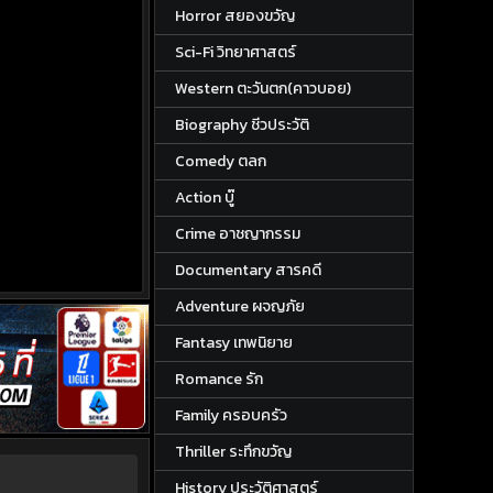
Horror สยองขวัญ
Sci-Fi วิทยาศาสตร์
Western ตะวันตก(คาวบอย)
Biography ชีวประวัติ
Comedy ตลก
Action บู๊
Crime อาชญากรรม
Documentary สารคดี
Adventure ผจญภัย
Fantasy เทพนิยาย
Romance รัก
Family ครอบครัว
Thriller ระทึกขวัญ
History ประวัติศาสตร์