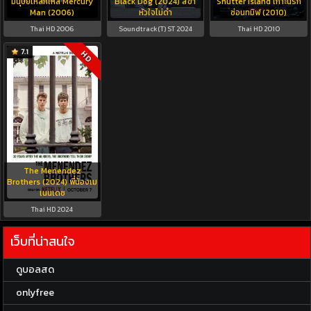
มนุษย์เหล็กไหล Mercury
Black Dog (2024) สี่ขา
Shutter Island เกาะนรก
Man (2006)
หัวใจไม่ดำ
ซ่อนทมิฬ (2010)
Thai HD 2006
Soundtrack(T) ST 2024
Thai HD 2010
7.1
HD
The Menendez
Brothers (2024) พี่น้องเม
เนนเดซ
Thai HD 2024
เว็บที่น่าสนใจ
ดูบอลสด
onlyfree