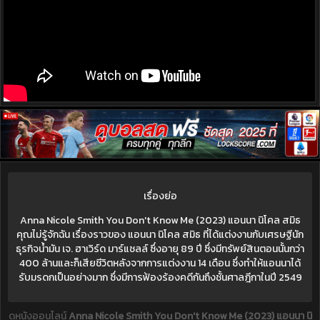
เรื่องย่อ
Anna Nicole Smith You Don't Know Me (2023) แอนนา นิโคล สมิธ
คุณไม่รู้จักฉัน เรื่องราวของ แอนนา นิโคล สมิธ ที่ได้แต่งงานกับเศรษฐีนัก
ธุรกิจน้ำมัน เจ. ฮาเวิร์ด มาร์แชลล์ ซึ่งอายุ 89 ปี ซึ่งมีทรัพย์สินตอนนั้นกว่า
400 ล้านและก็เสียชีวิตหลังจากการแต่งงาน 14 เดือน ซึ่งทำให้แอนนาได้
รับมรดกเป็นอย่างมาก ซึ่งมีการฟ้องร้องคดีกันถึงชั้นศาลฎีกาในปี 2549
ดูหนังออนไลน์
Anna Nicole Smith You Don't Know Me (2023) แอนนา นิ