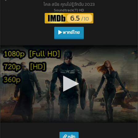
โคล สมิธ คุณไม่รู้จักฉัน 2023
Soundtrack(T) HD
6.5
/10
พากย์ไทย
หลัก