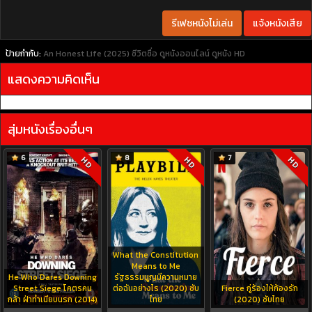
รีเฟชหนังไม่เล่น
แจ้งหนังเสีย
ป้ายกำกับ:
An Honest Life (2025) ชีวิตซื่อ
ดูหนังออนไลน์
ดูหนัง HD
แสดงความคิดเห็น
สุ่มหนังเรื่องอื่นๆ
6
8
7
HD
HD
HD
What the Constitution
Means to Me
He Who Dares Downing
รัฐธรรมนูญมีความหมาย
Street Siege โคตรคน
ต่อฉันอย่างไร (2020) ซับ
Fierce กู่ร้องให้ก้องรัก
กล้า ฝ่าทำเนียบนรก (2014)
ไทย
(2020) ซับไทย