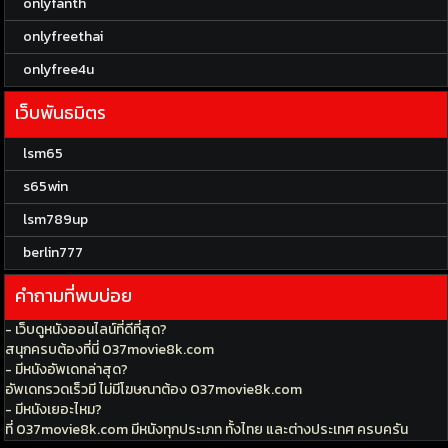
onlyfanth
onlyfreethai
onlyfree4u
เว็บพันธมิตร
lsm65
s65win
lsm789up
berlin777
คำถามที่พบบ่อย
- เว็บดูหนังออนไลน์ที่ดีที่สุด?
สนุกครบต้องที่นี่ 037movie8k.com
- มีหนังอัพเดทล่าสุด?
อัพเดทรวดเร็วมี ไม่มีโฆษณาต้อง 037movie8k.com
- มีหนังเยอะไหม?
ที่ 037movie8k.com มีหนังทุกประเภท ทั้งไทย และต่างประเทศ ครบครัน