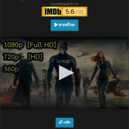
Soundtrack(T) ST
5.6
/10
พากย์ไทย
หลัก