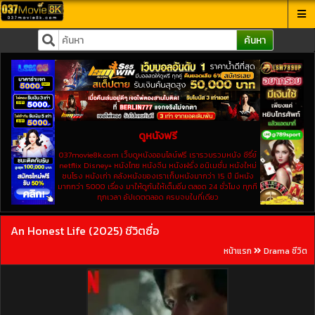
ค้นหา
ดูหนังฟรี
037movie8k.com เว็บดูหนังออนไลน์ฟรี เรารวบรวมหนัง ซีรี่ย์
netflix Disney+ หนังไทย หนังจีน หนังฝรั่ง อนิเมชั่น หนังใหม่
ชนโรง หนังเก่า คลังหนังของเราเก็บหนังมากว่า 15 ปี มีหนัง
มากกว่า 5000 เรื่อง มาให้ดูกันให้เต็มอิ่ม ตลอด 24 ชั่วโมง ทุกที
ทุกเวลา อัปเดตตลอด ครบจบในที่เดียว
An Honest Life (2025) ชีวิตซื่อ
หน้าแรก
Drama ชีวิต