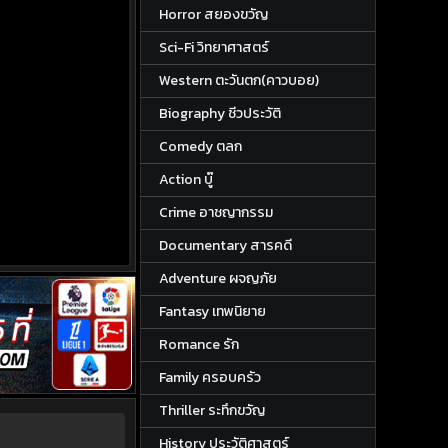
Horror สยองขวัญ
Sci-Fi วิทยาศาสตร์
Western ตะวันตก(คาวบอย)
Biography ชีวประวัติ
Comedy ตลก
Action บู๊
Crime อาชญากรรม
Documentary สารคดี
Adventure ผจญภัย
Fantasy เทพนิยาย
Romance รัก
Family ครอบครัว
Thriller ระทึกขวัญ
History ประวัติศาสตร์