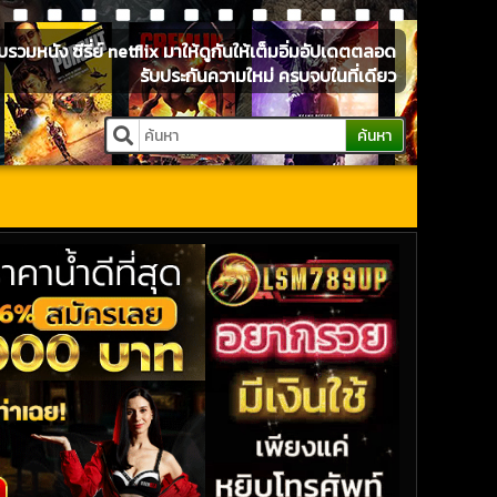
หนัง ซีรี่ย์ netflix มาให้ดูกันให้เต็มอิ่มอัปเดตตลอด
รับประกันความใหม่ ครบจบในที่เดียว
ค้นหา