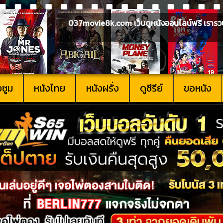
037movie8k.com เว็บดูหนังออนไลน์ฟรี เรารวบรวม
งซูม
หนังไทย
หนังฝรั่ง
ดูซีรีย์
ขอหนัง