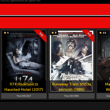
 (2025)
ดูหนังออนไลน์
ดูหนัง HD
6
8
4.6
HD
HD
1174 ห้องผีจองเวร
Runaway Train รถด่วน
Ma
Haunted Hotel (2017)
แหกนรก (1985)
Wi
Thai HD 2017
Thai HD 1985
So