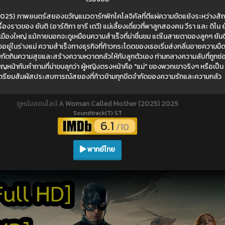
25) ภาพยนตร์สยองขวัญแนวดาร์กพิกโคโลจิคัลที่ตีแผ่ความขัดแย้งระหว่าง
งราวของ ยันติ (อาร์ติกา ซารี เดวี) แม่เลี้ยงเดี่ยวที่พาลูกสองคน วีรา และ ดิโน ย้
มืองใหญ่ แม้ภายนอกจะดูเหมือนความสำเร็จที่น่าชื่นชม แต่ในสายตาของลูกๆ ยันติก
ยู่ในร่างแม่ ความสำเร็จทางธุรกิจที่ก้าวกระโดดของเธอเริ่มส่งกลิ่นอายความมืดม
คอยกัดกินความสุขและสร้างความหวาดกลัวให้กับลูกตัวเอง ท่ามกลางความลับที่ถูกซ่อ
ิญหน้ากับคำถามที่น่าขนลุกว่า ผู้หญิงตรงหน้าคือ "แม่" ของพวกเขาจริงๆ หรือเป็น
เตรียมสัมผัสประสบการณ์สยองที่ก้าวข้ามทุกขีดจำกัดของความรักและความกลัว
ดูหนังออนไลน์
A Woman Called Mother (2025) 2025
Soundtrack(T) ST
6.1
/10
พากย์ไทย