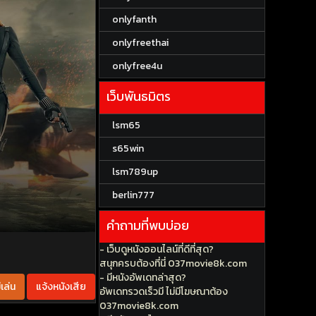
onlyfanth
onlyfreethai
onlyfree4u
เว็บพันธมิตร
lsm65
s65win
lsm789up
berlin777
คำถามที่พบบ่อย
- เว็บดูหนังออนไลน์ที่ดีที่สุด?
สนุกครบต้องที่นี่ 037movie8k.com
- มีหนังอัพเดทล่าสุด?
เล่น
แจ้งหนังเสีย
อัพเดทรวดเร็วมี ไม่มีโฆษณาต้อง
037movie8k.com