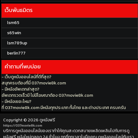
เว็บพันธมิตร
lsm65
s65win
lsm789up
berlin777
คำถามที่พบบ่อย
- เว็บดูหนังออนไลน์ที่ดีที่สุด?
สนุกครบต้องที่นี่ 037movie8k.com
- มีหนังอัพเดทล่าสุด?
อัพเดทรวดเร็วมี ไม่มีโฆษณาต้อง 037movie8k.com
- มีหนังเยอะไหม?
ที่ 037movie8k.com มีหนังทุกประเภท ทั้งไทย และต่างประเทศ ครบครัน
Copyright © 2026
ดูหนังฟรี
https://037movie8k.com
บริการดูหนังออนไลน์ของเราทำให้คุณสะดวกสบายเพลิดเพลินไปกับการดู
หนังฟรี หนังใหม่ตลอด 24 ชั่วโมง ทุกที่ทุกเวลาในมือคุณ ดูหนังออนไลน์กับเรา