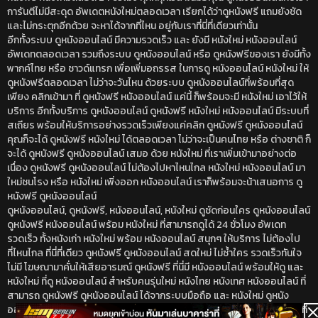
การันตีไม่มีสะดุด อัพเดตหนังใหม่ตลอดเวลา เรียกได้ว่าดูหนังฟรี แถมยังชัด
และไม่กระตุกอีกด้วย จะหาได้จากที่ไหน อยู่กับเราที่นี่ที่เดียวเท่านั้น
อีกทั้งระบบ ดูหนังออนไลน์ มีความรวดเร็ว และ ยังมี หนังใหม่ หนังออนไลน์
อัพเดทตลอดเวลา รวมถึงระบบ ดูหนังออนไลน์ หรือ ดูหนังฟรีของเรา ยังมีทั้ง
พากค์ไทย หรือ ซาวด์แทรก เพื่อเพิ่มอถรรส ในการดู หนังออนไลน์ หนังใหม่ ให้
ดูหนังฟรีตลอดเวลา ไม่ว่าจะวันไหน ด้วยระบบ ดูหนังออนไลน์ที่พร้อมที่สุด
เพียง คลิกเข้ามา ที่ ดูหนังฟรี หนังออนไลน์ แค่นี้ ก็พร้อมจะมี หนังใหม่ เอาไว้ให้
บริการ อีกทั้งบริการ ดูหนังออนไลน์ ดูหนังฟรี หนังใหม่ หนังออนไลน์ มีระบบที่
สเถียร พร้อมให้บริการอย่างรวดเร็วเพียงแค่คลิก ดูหนังฟรี ดูหนังออนไลน์
คุณก็จะได้ ดูหนังฟรี หนังใหม่ ได้ตลอดเวลา ไม่ว่าจะเป็นคนไทย หรือ ต่างชาติ ก็
จะได้ ดูหนังฟรี ดูหนังออนไลน์ เสมอ ด้วย หนังใหม่ ที่เราเพิ่มเข้ามาอย่างต่อ
เนื่อง ดูหนังฟรี ดูหนังออนไลน์ ไม่ต้องไปหาไหนไกล หนังใหม่ หนังออนไลน์ มา
ใหม่ชนโรง หรือ หนังใหม่ เพิ่งออก หนังออนไลน์ เราก็พร้อมจะน้าเสนอการ ดู
หนังฟรี ดูหนังออนไลน์
ดูหนังออนไลน์, ดูหนังฟรี, หนังออนไลน์, หนังใหม่ ดูชัดก่อนใคร ดูหนังออนไลน์
ดูหนังฟรี หนังออนไลน์ พร้อม หนังใหม่ ที่สามารถดูได้ 24 ชั่วโมง อัพเดท
รวดเร็ว ทั้งหนังเก่า หนังใหม่ พร้อม หนังออนไลน์ สนุกๆ ให้บริการ ไม่ต้องไป
ที่ไหนไกล ที่นี่ที่เดียว ดูหนังฟรี ดูหนังออนไลน์ สดใหม่ ไม่ซ้ำใคร รวดเร็วทันใจ
ไม่มี โฆษณามาคั่นให้เสียอารมณ์ ดูหนังฟรี ที่นี่มี หนังออนไลน์ พร้อมให้ดู และ
หนังใหม่ ที่ดู หนังออนไลน์ สำหรับคนรุ่นใหม่ หนังไทย หนังเทศ หนังออนไลน์ ที่
สามารถ ดูหนังฟรี ดูหนังออนไลน์ ได้จากระบบมือถือ และ หนังใหม่ ดูหนัง
ออนไลน์ ได้จากทุกที่มีมีวันหยุด หนังออนไลน์ ที่ดีที่สุดของไทย หนังออนไลน์ ที่