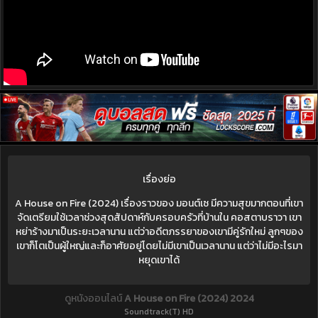
เรื่องย่อ
A House on Fire (2024) เรื่องราวของ มอนต์เซ มีความสุขมากตอนที่เขา
จัดเตรียมใช้เวลาช่วงสุดสัปดาห์กับครอบครัวที่บ้านใน คอสตาบราวา เขา
หย่าร้างมาเป็นระยะเวลานาน แต่ว่าอดีตภรรยาของเขามีคู่รักใหม่ ลูกๆของ
เขาก็โตเป็นผู้ใหญ่และก็อาศัยอยู่โดยไม่มีเขาเป็นเวลานาน แต่ว่าไม่มีอะไรมา
หยุดเขาได้
ดูหนังออนไลน์
A House on Fire (2024) 2024
Soundtrack(T) HD