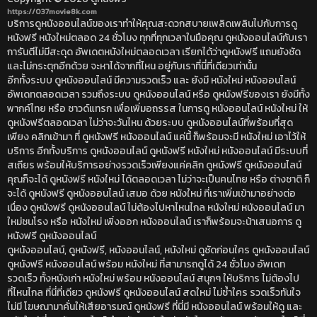
https://037movie8k.com
บริการดูหนังออนไลน์ของเราทำให้คุณสะดวกสบายเพลิดเพลินไปกับการดู
หนังฟรี หนังใหม่ตลอด 24 ชั่วโมง ทุกที่ทุกเวลาในมือคุณ ดูหนังออนไลน์กับเรา
การันตีไม่มีสะดุด อัพเดตหนังใหม่ตลอดเวลา เรียกได้ว่าดูหนังฟรี แถมยังชัด
และไม่กระตุกอีกด้วย จะหาได้จากที่ไหน อยู่กับเราที่นี่ที่เดียวเท่านั้น
อีกทั้งระบบ ดูหนังออนไลน์ มีความรวดเร็ว และ ยังมี หนังใหม่ หนังออนไลน์
อัพเดทตลอดเวลา รวมถึงระบบ ดูหนังออนไลน์ หรือ ดูหนังฟรีของเรา ยังมีทั้ง
พากค์ไทย หรือ ซาวด์แทรก เพื่อเพิ่มอถรรส ในการดู หนังออนไลน์ หนังใหม่ ให้
ดูหนังฟรีตลอดเวลา ไม่ว่าจะวันไหน ด้วยระบบ ดูหนังออนไลน์ที่พร้อมที่สุด
เพียง คลิกเข้ามา ที่ ดูหนังฟรี หนังออนไลน์ แค่นี้ ก็พร้อมจะมี หนังใหม่ เอาไว้ให้
บริการ อีกทั้งบริการ ดูหนังออนไลน์ ดูหนังฟรี หนังใหม่ หนังออนไลน์ มีระบบที่
สเถียร พร้อมให้บริการอย่างรวดเร็วเพียงแค่คลิก ดูหนังฟรี ดูหนังออนไลน์
คุณก็จะได้ ดูหนังฟรี หนังใหม่ ได้ตลอดเวลา ไม่ว่าจะเป็นคนไทย หรือ ต่างชาติ ก็
จะได้ ดูหนังฟรี ดูหนังออนไลน์ เสมอ ด้วย หนังใหม่ ที่เราเพิ่มเข้ามาอย่างต่อ
เนื่อง ดูหนังฟรี ดูหนังออนไลน์ ไม่ต้องไปหาไหนไกล หนังใหม่ หนังออนไลน์ มา
ใหม่ชนโรง หรือ หนังใหม่ เพิ่งออก หนังออนไลน์ เราก็พร้อมจะน้าเสนอการ ดู
หนังฟรี ดูหนังออนไลน์
ดูหนังออนไลน์, ดูหนังฟรี, หนังออนไลน์, หนังใหม่ ดูชัดก่อนใคร ดูหนังออนไลน์
ดูหนังฟรี หนังออนไลน์ พร้อม หนังใหม่ ที่สามารถดูได้ 24 ชั่วโมง อัพเดท
รวดเร็ว ทั้งหนังเก่า หนังใหม่ พร้อม หนังออนไลน์ สนุกๆ ให้บริการ ไม่ต้องไป
ที่ไหนไกล ที่นี่ที่เดียว ดูหนังฟรี ดูหนังออนไลน์ สดใหม่ ไม่ซ้ำใคร รวดเร็วทันใจ
ไม่มี โฆษณามาคั่นให้เสียอารมณ์ ดูหนังฟรี ที่นี่มี หนังออนไลน์ พร้อมให้ดู และ