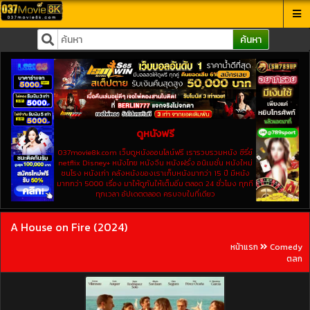
ค้นหา
ดูหนังฟรี
037movie8k.com เว็บดูหนังออนไลน์ฟรี เรารวบรวมหนัง ซีรี่ย์
netflix Disney+ หนังไทย หนังจีน หนังฝรั่ง อนิเมชั่น หนังใหม่
ชนโรง หนังเก่า คลังหนังของเราเก็บหนังมากว่า 15 ปี มีหนัง
มากกว่า 5000 เรื่อง มาให้ดูกันให้เต็มอิ่ม ตลอด 24 ชั่วโมง ทุกที
ทุกเวลา อัปเดตตลอด ครบจบในที่เดียว
A House on Fire (2024)
หน้าแรก
Comedy
ตลก