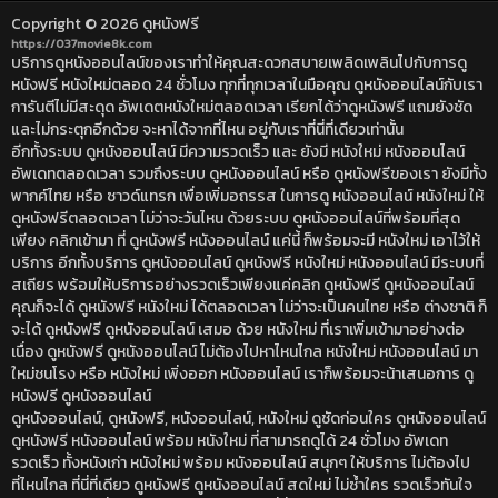
Copyright © 2026
ดูหนังฟรี
https://037movie8k.com
บริการดูหนังออนไลน์ของเราทำให้คุณสะดวกสบายเพลิดเพลินไปกับการดู
หนังฟรี หนังใหม่ตลอด 24 ชั่วโมง ทุกที่ทุกเวลาในมือคุณ ดูหนังออนไลน์กับเรา
การันตีไม่มีสะดุด อัพเดตหนังใหม่ตลอดเวลา เรียกได้ว่าดูหนังฟรี แถมยังชัด
และไม่กระตุกอีกด้วย จะหาได้จากที่ไหน อยู่กับเราที่นี่ที่เดียวเท่านั้น
อีกทั้งระบบ ดูหนังออนไลน์ มีความรวดเร็ว และ ยังมี หนังใหม่ หนังออนไลน์
อัพเดทตลอดเวลา รวมถึงระบบ ดูหนังออนไลน์ หรือ ดูหนังฟรีของเรา ยังมีทั้ง
พากค์ไทย หรือ ซาวด์แทรก เพื่อเพิ่มอถรรส ในการดู หนังออนไลน์ หนังใหม่ ให้
ดูหนังฟรีตลอดเวลา ไม่ว่าจะวันไหน ด้วยระบบ ดูหนังออนไลน์ที่พร้อมที่สุด
เพียง คลิกเข้ามา ที่ ดูหนังฟรี หนังออนไลน์ แค่นี้ ก็พร้อมจะมี หนังใหม่ เอาไว้ให้
บริการ อีกทั้งบริการ ดูหนังออนไลน์ ดูหนังฟรี หนังใหม่ หนังออนไลน์ มีระบบที่
สเถียร พร้อมให้บริการอย่างรวดเร็วเพียงแค่คลิก ดูหนังฟรี ดูหนังออนไลน์
คุณก็จะได้ ดูหนังฟรี หนังใหม่ ได้ตลอดเวลา ไม่ว่าจะเป็นคนไทย หรือ ต่างชาติ ก็
จะได้ ดูหนังฟรี ดูหนังออนไลน์ เสมอ ด้วย หนังใหม่ ที่เราเพิ่มเข้ามาอย่างต่อ
เนื่อง ดูหนังฟรี ดูหนังออนไลน์ ไม่ต้องไปหาไหนไกล หนังใหม่ หนังออนไลน์ มา
ใหม่ชนโรง หรือ หนังใหม่ เพิ่งออก หนังออนไลน์ เราก็พร้อมจะน้าเสนอการ ดู
หนังฟรี ดูหนังออนไลน์
ดูหนังออนไลน์, ดูหนังฟรี, หนังออนไลน์, หนังใหม่ ดูชัดก่อนใคร ดูหนังออนไลน์
ดูหนังฟรี หนังออนไลน์ พร้อม หนังใหม่ ที่สามารถดูได้ 24 ชั่วโมง อัพเดท
รวดเร็ว ทั้งหนังเก่า หนังใหม่ พร้อม หนังออนไลน์ สนุกๆ ให้บริการ ไม่ต้องไป
ที่ไหนไกล ที่นี่ที่เดียว ดูหนังฟรี ดูหนังออนไลน์ สดใหม่ ไม่ซ้ำใคร รวดเร็วทันใจ