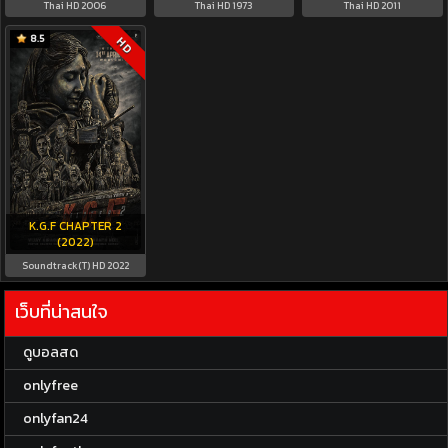
Thai HD 2006
Thai HD 1973
Thai HD 2011
8.5
HD
K.G.F CHAPTER 2
(2022)
Soundtrack(T) HD 2022
เว็บที่น่าสนใจ
ดูบอลสด
onlyfree
onlyfan24