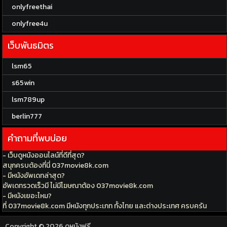
onlyfreethai
onlyfree4u
เว็บพันธมิตร
lsm65
s65win
lsm789up
berlin777
คำถามที่พบบ่อย
- เว็บดูหนังออนไลน์ที่ดีที่สุด?
สนุกครบต้องที่นี่ 037movie8k.com
- มีหนังอัพเดทล่าสุด?
อัพเดทรวดเร็วมี ไม่มีโฆษณาต้อง 037movie8k.com
- มีหนังเยอะไหม?
ที่ 037movie8k.com มีหนังทุกประเภท ทั้งไทย และต่างประเทศ ครบครัน
Copyright © 2026
ดูหนังฟรี