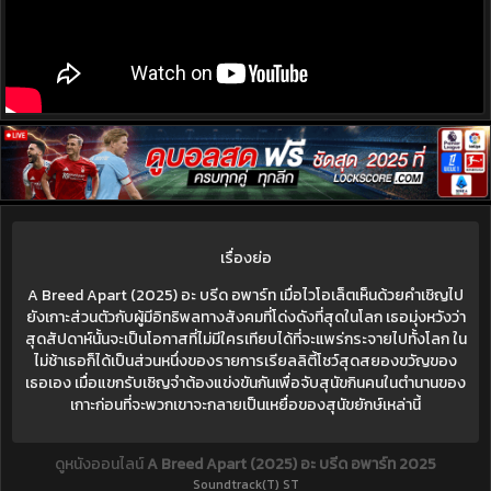
เรื่องย่อ
A Breed Apart (2025) อะ บรีด อพาร์ท เมื่อไวโอเล็ตเห็นด้วยคำเชิญไป
ยังเกาะส่วนตัวกับผู้มีอิทธิพลทางสังคมที่โด่งดังที่สุดในโลก เธอมุ่งหวังว่า
สุดสัปดาห์นั้นจะเป็นโอกาสที่ไม่มีใครเทียบได้ที่จะแพร่กระจายไปทั้งโลก ใน
ไม่ช้าเธอก็ได้เป็นส่วนหนึ่งของรายการเรียลลิตี้โชว์สุดสยองขวัญของ
เธอเอง เมื่อแขกรับเชิญจำต้องแข่งขันกันเพื่อจับสุนัขกินคนในตำนานของ
เกาะก่อนที่จะพวกเขาจะกลายเป็นเหยื่อของสุนัขยักษ์เหล่านี้
ดูหนังออนไลน์
A Breed Apart (2025) อะ บรีด อพาร์ท 2025
Soundtrack(T) ST