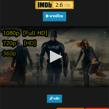
2.6
/10
พากย์ไทย
หลัก