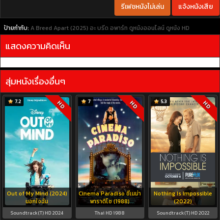
รีเฟชหนังไม่เล่น
แจ้งหนังเสีย
ป้ายกำกับ:
A Breed Apart (2025) อะ บรีด อพาร์ท
ดูหนังออนไลน์
ดูหนัง HD
แสดงความคิดเห็น
สุ่มหนังเรื่องอื่นๆ
7.2
7
5.3
HD
HD
HD
Out of My Mind (2024)
Cinema Paradiso ซีเนม่า
Nothing Is Impossible
นอกใจฉัน
พาราดิโซ (1988)
(2022)
Soundtrack(T) HD 2024
Thai HD 1988
Soundtrack(T) HD 2022