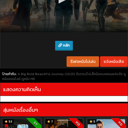
หลัก
รีเฟชหนังไม่เล่น
แจ้งหนังเสีย
ป้ายกำกับ:
A Big Bold Beautiful Journey (2025) ขับตรงไปเล็กน้อยบนถนนแห่งรัก
ดู
หนังออนไลน์
ดูหนัง HD
แสดงความคิดเห็น
สุ่มหนังเรื่องอื่นๆ
5.5
7
5
HD
HD
ST