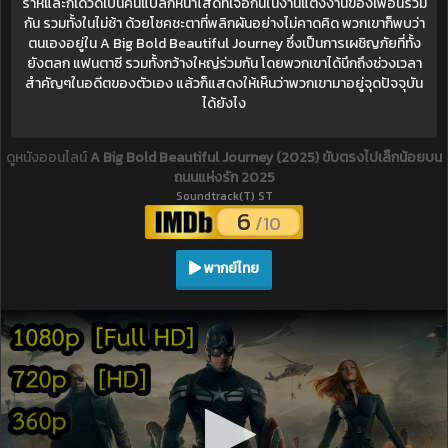
ราห์และก็เดวิดเป็นคนแปลกหน้าโสดที่เจอกันในงานแต่งงานของเพื่อนร่วม
กัน รวมทั้งในไม่ช้า ด้วยโชคชะตาที่พลิกผันอย่างไม่คาดคิด พวกเขาก็พบว่า
ตนเองอยู่ใน A Big Bold Beautiful Journey ซึ่งเป็นการเผชิญภัยที่ทั้ง
ยังตลก แฟนตาซี รวมทั้งกว้างใหญ่ร่วมกัน โดยพวกเขาได้นึกถึงช่วงเวลา
สำคัญๆในอดีตของตัวเอง แล้วก็แสดงให้เห็นว่าพวกเขามาอยู่จุดปัจจุบัน
ได้ยังไง
ดูหนังออนไลน์
A Big Bold Beautiful Journey (2025) ขับตรงไปเล็กน้อยบน
ถนนแห่งรัก 2025
Soundtrack(T) ST
6
/10
พากย์ไทย