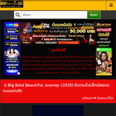
ค้นหา
ดูหนังฟรี
037movie8k.com เว็บดูหนังออนไลน์ฟรี เรารวบรวมหนัง ซีรี่ย์
netflix Disney+ หนังไทย หนังจีน หนังฝรั่ง อนิเมชั่น หนังใหม่
ชนโรง หนังเก่า คลังหนังของเราเก็บหนังมากว่า 15 ปี มีหนัง
มากกว่า 5000 เรื่อง มาให้ดูกันให้เต็มอิ่ม ตลอด 24 ชั่วโมง ทุกที
ทุกเวลา อัปเดตตลอด ครบจบในที่เดียว
A Big Bold Beautiful Journey (2025) ขับตรงไปเล็กน้อยบน
ถนนแห่งรัก
หน้าแรก
Drama ชีวิต