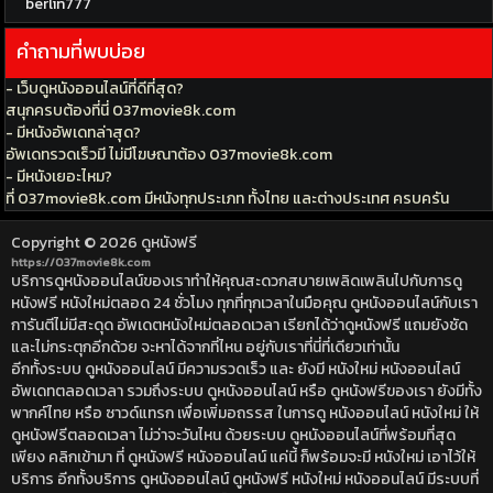
berlin777
คำถามที่พบบ่อย
- เว็บดูหนังออนไลน์ที่ดีที่สุด?
สนุกครบต้องที่นี่ 037movie8k.com
- มีหนังอัพเดทล่าสุด?
อัพเดทรวดเร็วมี ไม่มีโฆษณาต้อง 037movie8k.com
- มีหนังเยอะไหม?
ที่ 037movie8k.com มีหนังทุกประเภท ทั้งไทย และต่างประเทศ ครบครัน
Copyright © 2026
ดูหนังฟรี
https://037movie8k.com
บริการดูหนังออนไลน์ของเราทำให้คุณสะดวกสบายเพลิดเพลินไปกับการดู
หนังฟรี หนังใหม่ตลอด 24 ชั่วโมง ทุกที่ทุกเวลาในมือคุณ ดูหนังออนไลน์กับเรา
การันตีไม่มีสะดุด อัพเดตหนังใหม่ตลอดเวลา เรียกได้ว่าดูหนังฟรี แถมยังชัด
และไม่กระตุกอีกด้วย จะหาได้จากที่ไหน อยู่กับเราที่นี่ที่เดียวเท่านั้น
อีกทั้งระบบ ดูหนังออนไลน์ มีความรวดเร็ว และ ยังมี หนังใหม่ หนังออนไลน์
อัพเดทตลอดเวลา รวมถึงระบบ ดูหนังออนไลน์ หรือ ดูหนังฟรีของเรา ยังมีทั้ง
พากค์ไทย หรือ ซาวด์แทรก เพื่อเพิ่มอถรรส ในการดู หนังออนไลน์ หนังใหม่ ให้
ดูหนังฟรีตลอดเวลา ไม่ว่าจะวันไหน ด้วยระบบ ดูหนังออนไลน์ที่พร้อมที่สุด
เพียง คลิกเข้ามา ที่ ดูหนังฟรี หนังออนไลน์ แค่นี้ ก็พร้อมจะมี หนังใหม่ เอาไว้ให้
บริการ อีกทั้งบริการ ดูหนังออนไลน์ ดูหนังฟรี หนังใหม่ หนังออนไลน์ มีระบบที่