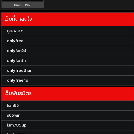
Thai HD 1965
เว็บที่น่าสนใจ
ดูบอลสด
onlyfree
onlyfan24
onlyfanth
onlyfreethai
onlyfree4u
เว็บพันธมิตร
lsm65
s65win
lsm789up